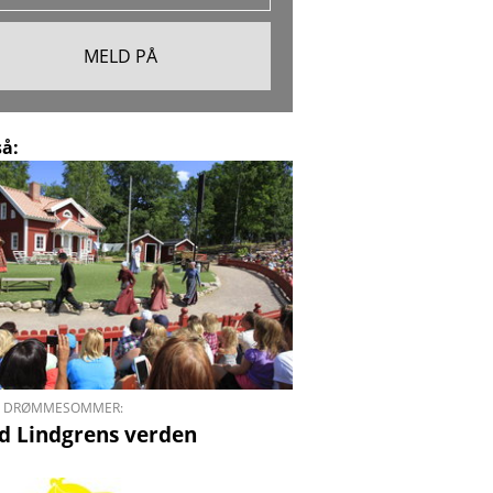
så:
S DRØMMESOMMER:
id Lindgrens verden