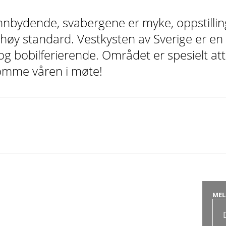
innbydende, svabergene er myke, oppstilli
øy standard. Vestkysten av Sverige er en
 og bobilferierende. Området er spesielt at
komme våren i møte!
MEL