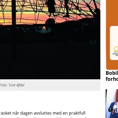
Bobil
forh
 Foto: Tore Afdal
rasket når dagen avsluttes med en praktfull