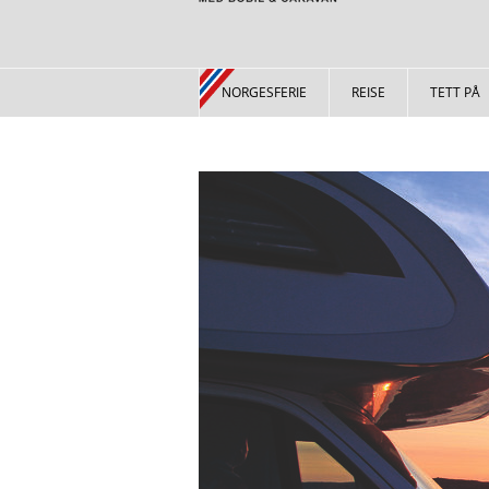
NORGESFERIE
REISE
TETT PÅ