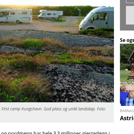
Se og
 på First camp Kungshavn. God plass og unikt landskap. Foto:
BARNA
Astr
, og nordmenn har hele 3.3 millioner gjestedøgn i