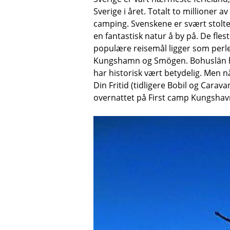
Sverige i året. Totalt to millioner 
camping. Svenskene er svært stolte
en fantastisk natur å by på. De fl
populære reisemål ligger som perle
Kungshamn og Smögen. Bohuslän har 
har historisk vært betydelig. Men nå
Din Fritid (tidligere Bobil og Cara
overnattet på First camp Kungshavn