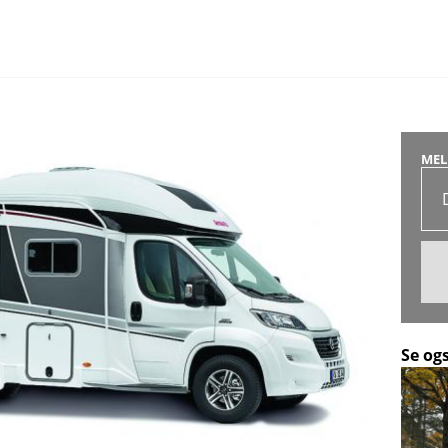
MEL
Se og