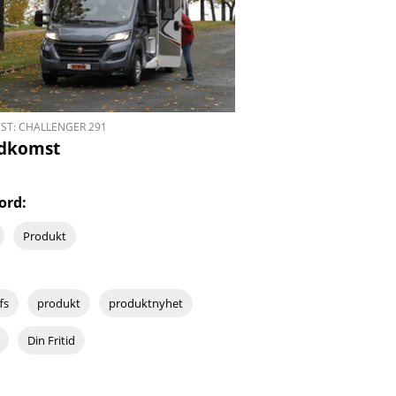
EST: CHALLENGER 291
Adkomst
ord:
Produkt
fs
produkt
produktnyhet
Din Fritid