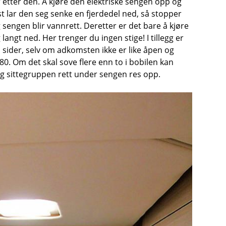
 etter den. Å kjøre den elektriske sengen opp og
st lar den seg senke en fjerdedel ned, så stopper
ngen blir vannrett. Deretter er det bare å kjøre
langt ned. Her trenger du ingen stige! I tillegg er
 sider, selv om adkomsten ikke er like åpen og
0. Om det skal sove flere enn to i bobilen kan
og sittegruppen rett under sengen res opp.