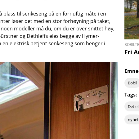
få plass til senkeseng på en fornuftig måte i en
nter løser det med en stor forhøyning på taket,
i noen modeller må du, om du er over snittet høy,
rstner og Dethleffs eies begge av Hymer-
en elektrisk betjent senkeseng som henger i
BOBILT
Fri 
Emne
Bobil
Tags:
Detlef
nyhet