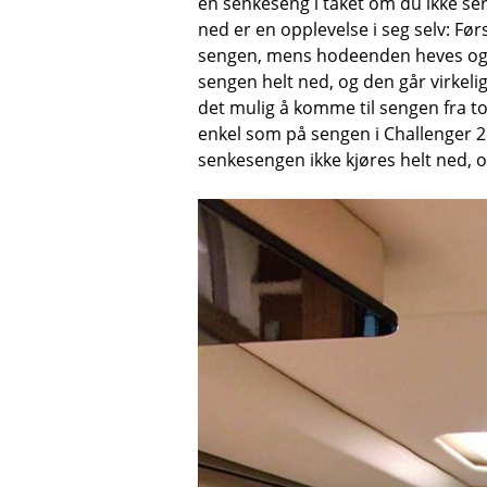
en senkeseng i taket om du ikke ser
ned er en opplevelse i seg selv: Før
sengen, mens hodeenden heves og se
sengen helt ned, og den går virkelig 
det mulig å komme til sengen fra to
enkel som på sengen i Challenger 28
senkesengen ikke kjøres helt ned, 