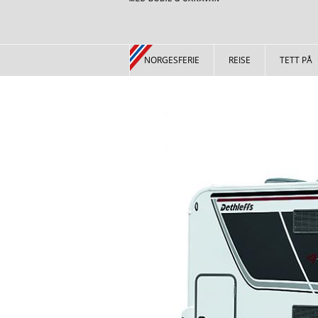
NORGESFERIE
REISE
TETT PÅ