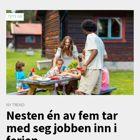
TETT PÅ
NY TREND:
Nesten én av fem tar
med seg jobben inn i