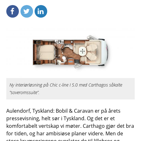
Ny interiørløsning på Chic c-line I 5.0 med Carthagos såkalte
”soveromssuite”.
Aulendorf, Tyskland: Bobil
&
Caravan er på årets
pressevisning, helt sør i Tyskland. Og det er et
komfortabelt vertskap vi møter. Carthago gjør det bra
for tiden, og har ambisiøse planer videre. Men de
store krumspringene overlater de til lillebror og