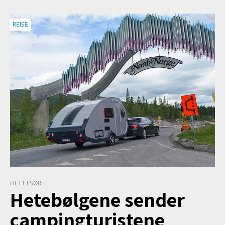
REISE
HETT I SØR:
Hetebølgene sender
campingturistene