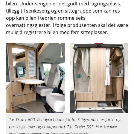
bilen. Under sengen er det godt med lagringsplass. I
tillegg til senkeseng og en sittegruppe som kan res
opp kan bilen i teorien romme seks
overnattingsgjester. I følge produsenten skal det være
mulig å registrere bilen med fem sitteplasser.
T.v. Dexter 600: Rendyrket bobil for to. Sittegruppen er fører- og
passasjerstoler og et klappbord. T.h. Dexter 595: Har kreative
løsninger vi mener kan fungere godt i praksis.