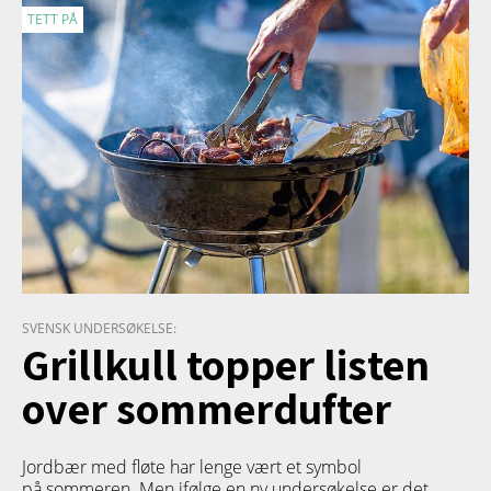
TETT PÅ
SVENSK UNDERSØKELSE:
Grillkull topper listen
over sommerdufter
Jordbær med fløte har lenge vært et symbol
på sommeren. Men ifølge en ny undersøkelse er det