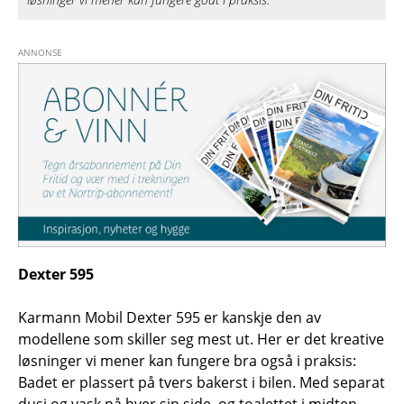
Dexter 595
Karmann Mobil Dexter 595 er kanskje den av
modellene som skiller seg mest ut. Her er det kreative
løsninger vi mener kan fungere bra også i praksis:
Badet er plassert på tvers bakerst i bilen. Med separat
dusj og vask på hver sin side, og toalettet i midten.