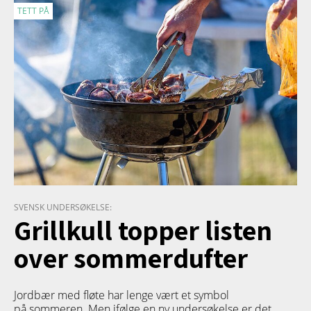
TETT PÅ
SVENSK UNDERSØKELSE:
Grillkull topper listen
over sommerdufter
Jordbær med fløte har lenge vært et symbol
på sommeren. Men ifølge en ny undersøkelse er det