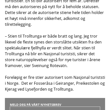
turiststier. En sti blir autorisert for fem år. Deretter
må den autoriseres på nytt for å beholde statusen.
Dette sikrer at de autoriserte stiene hele tiden holder
et høyt nivå innenfor sikkerhet, adkomst og
tilrettelegging.
– Stien til Trolltunga er både bratt og lang. Jeg tror
likevel de fleste synes den storslåtte utsikten fra den
spektakulære fjellhylla er verdt slitet. Når stien til
Trolltunga nå blir en Nasjonal turiststi, sikrer det
store naturopplevelser også for nye turister i årene
framover, sier Sveinung Rotevatn.
Foreløpig er fire stier autorisert som Nasjonal turiststi
i Norge. Det er Fosseråsa i Geiranger, Preikestolen og
Kjerag ved Lysefjorden og Trolltunga.
MELD DEG PÅ VÅRT NYHETSBREV