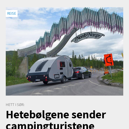
REISE
HETT I SØR:
Hetebølgene sender
campingturistene