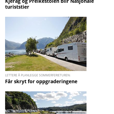
Kjerag og Preike­stolen blir Nasjo­nale
turist­stier
LETTERE Å PLANLEGGE SOMMERFERIETUREN:
Får skryt for oppgraderingene