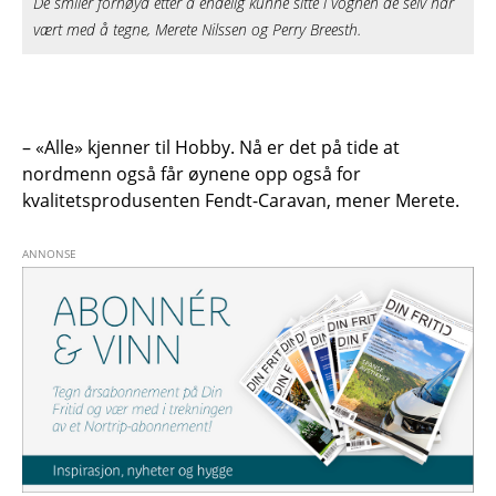
De smiler fornøyd etter å endelig kunne sitte i vognen de selv har
vært med å tegne, Merete Nilssen og Perry Breesth.
– «Alle» kjenner til Hobby. Nå er det på tide at
nordmenn også får øynene opp også for
kvalitetsprodusenten Fendt-Caravan, mener Merete.