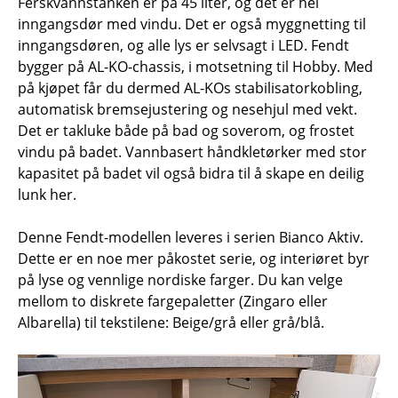
Ferskvannstanken er på 45 liter, og det er hel
inngangsdør med vindu. Det er også myggnetting til
inngangsdøren, og alle lys er selvsagt i LED. Fendt
bygger på AL-KO-chassis, i motsetning til Hobby. Med
på kjøpet får du dermed AL-KOs stabilisatorkobling,
automatisk bremsejustering og nesehjul med vekt.
Det er takluke både på bad og soverom, og frostet
vindu på badet. Vannbasert håndkletørker med stor
kapasitet på badet vil også bidra til å skape en deilig
lunk her.
Denne Fendt-modellen leveres i serien Bianco Aktiv.
Dette er en noe mer påkostet serie, og interiøret byr
på lyse og vennlige nordiske farger. Du kan velge
mellom to diskrete fargepaletter (Zingaro eller
Albarella) til tekstilene: Beige/grå eller grå/blå.