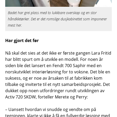
Badet har grei plass med to lukkbare overskap og en stor
håndkletørker. Det er det romslige dusjkabinettet som imponerer
mest her.
Har gjort det før
Nå skal det sies at det ikke er første gangen Lara Fritid
har blitt spurt om å utvikle en modell. For noen år
siden ble det lansert en Fendt 700 Saphir med en
norskutviklet interiørløsning for to voksne. Det ble en
suksess, og er noe av årsaken til at fabrikken kom
tilbake og inviterte til et nytt samarbeidsprosjekt. Det
dukket opp noen utfordringer rundt utviklingen av
Activ 720 SKDW, forteller Merete og Perry:
– Uansett hvordan vi snudde og vendte om på
tegningen, klarte vi ikke å få en fullverdig løsning med