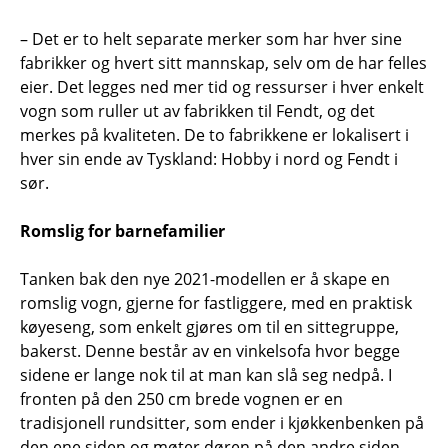
– Det er to helt separate merker som har hver sine
fabrikker og hvert sitt mannskap, selv om de har felles
eier. Det legges ned mer tid og ressurser i hver enkelt
vogn som ruller ut av fabrikken til Fendt, og det
merkes på kvaliteten. De to fabrikkene er lokalisert i
hver sin ende av Tyskland: Hobby i nord og Fendt i
sør.
Romslig for barnefamilier
Tanken bak den nye 2021-modellen er å skape en
romslig vogn, gjerne for fastliggere, med en praktisk
køyeseng, som enkelt gjøres om til en sittegruppe,
bakerst. Denne består av en vinkelsofa hvor begge
sidene er lange nok til at man kan slå seg nedpå. I
fronten på den 250 cm brede vognen er en
tradisjonell rundsitter, som ender i kjøkkenbenken på
den ene siden og møter døren på den andre siden.