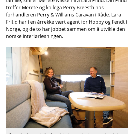
familie, smiler Merete Nilssen fra Lara Fritid. Din Fritid
treffer Merete og kollega Perry Breesth hos
forhandleren Perry
&
Williams Caravan i Råde. Lara
Fritid har i en årrekke vært agent for Hobby og Fendt i
Norge, og de to har jobbet sammen om å utvikle den
norske interiørløsningen.