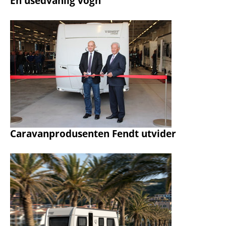
En usedvanlig vogn
Caravanprodusenten Fendt utvider