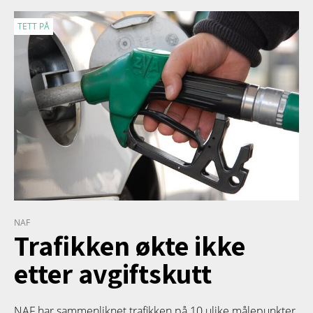
TETT PÅ
NAF
Trafikken økte ikke
etter avgiftskutt
NAF har sammenliknet trafikken på 10 ulike målepunkter