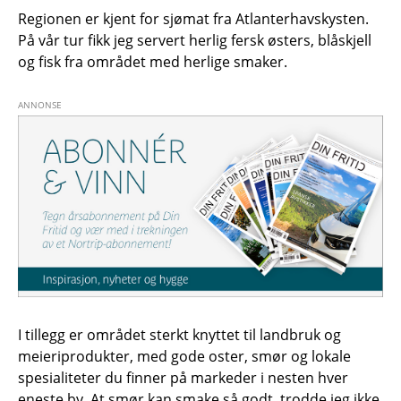
Regionen er kjent for sjømat fra Atlanterhavskysten.
På vår tur fikk jeg servert herlig fersk østers, blåskjell
og fisk fra området med herlige smaker.
I tillegg er området sterkt knyttet til landbruk og
meieriprodukter, med gode oster, smør og lokale
spesialiteter du finner på markeder i nesten hver
eneste by. At smør kan smake så godt, trodde jeg ikke