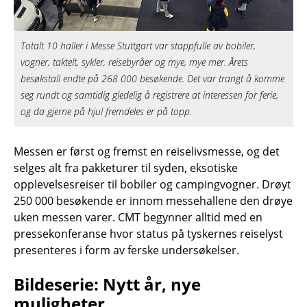
Totalt 10 haller i Messe Stuttgart var stappfulle av bobiler,
vogner, taktelt, sykler, reisebyråer og mye, mye mer. Årets
besøkstall endte på 268 000 besøkende. Det var trangt å komme
seg rundt og samtidig gledelig å registrere at interessen for ferie,
og da gjerne på hjul fremdeles er på topp.
Messen er først og fremst en reiselivsmesse, og det
selges alt fra pakketurer til syden, eksotiske
opplevelsesreiser til bobiler og campingvogner. Drøyt
250 000 besøkende er innom messehallene den drøye
uken messen varer. CMT begynner alltid med en
pressekonferanse hvor status på tyskernes reiselyst
presenteres i form av ferske undersøkelser.
Bildeserie: Nytt år, nye
muligheter