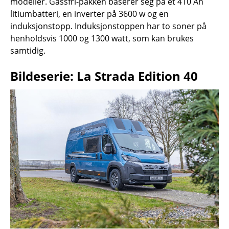
modeller. Gassfri-pakken baserer seg på et 410 Ah
litiumbatteri, en inverter på 3600 w og en
induksjonstopp. Induksjonstoppen har to soner på
henholdsvis 1000 og 1300 watt, som kan brukes
samtidig.
Bildeserie: La Strada Edition 40
260107_40Jahre_Aussen_7454.jpg
260107_40Jahre_Aussen_7460.jpg
260107_40Jahre_Aussen_7463.jpg
260107_40Jahre_Aussen_7466.jpg
260107_40Jahre_Aussen_7470.jpg
260107_40Jahre_Herd_Spuel_Kombi_
260107_40Jahre_Herd_Spuel_Kombi_
260107_40Jahre_Herd_Spuel_Kombi_
260107_40Jahre_Herd_Spuel_Kombi_
260107_40Jahre_Herd_Spuel_Kombi_
Skjermbilde
Skjermbilde
2026-
2026-
01-
01-
21
19
kl.
kl.
12.46.54.jpg
14.26.17.jpg