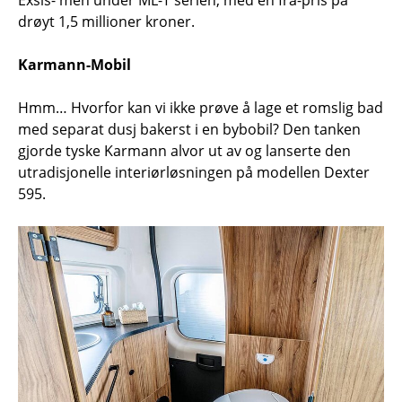
Exsis- men under ML-T serien, med en fra-pris på
drøyt 1,5 millioner kroner.
Karmann-Mobil
Hmm… Hvorfor kan vi ikke prøve å lage et romslig bad
med separat dusj bakerst i en bybobil? Den tanken
gjorde tyske Karmann alvor ut av og lanserte den
utradisjonelle interiørløsningen på modellen Dexter
595.