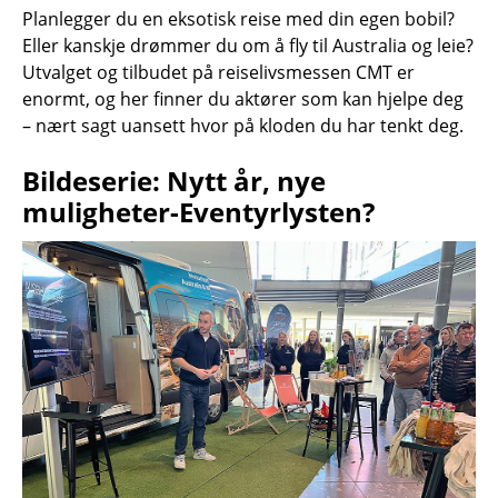
Planlegger du en eksotisk reise med din egen bobil?
Eller kanskje drømmer du om å fly til Australia og leie?
Utvalget og tilbudet på reiselivsmessen CMT er
enormt, og her finner du aktører som kan hjelpe deg
– nært sagt uansett hvor på kloden du har tenkt deg.
Bildeserie: Nytt år, nye
muligheter-Eventyrlysten?
IMG_3588.jpg
IMG_3589.jpg
IMG_3590.jpg
IMG_3591-
IMG_3593.jpg
IMG_3595.jpg
IMG_3597.jpg
IMG_3725.jpg
IMG_3757.jpg
IMG_3758.jpg
IMG_3779.jpg
IMG_3840-
IMG_3879-
2.jpg
2.jpg
2.jpg