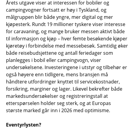
Årets utgave viser at interessen for bobiler og
campingvogner fortsatt er høy i Tyskland, og
målgruppen blir både yngre, mer digital og mer
kjøpesterk. Rundt 19 millioner tyskere viser interesse
for caravaning, og mange bruker messen aktivt både
til informasjon og kjøp – hver femte besøkende kjøper
kjøretøy i forbindelse med messebesøk. Samtidig øker
både reisebudsjettene og antall feriedager som
planlegges i bobil eller campingvogn, viser
undersøkelsene. Investeringene i utstyr og tilbehør er
også høyere enn tidligere, mens bransjen må
håndtere utfordringer knyttet til servicekostnader,
forsikring, marginer og lager. Likevel bekrefter både
markedsundersøkelser og registreringstall at
etterspørselen holder seg sterk, og at Europas
største marked går inn i 2026 med optimisme.
Eventyrlysten?