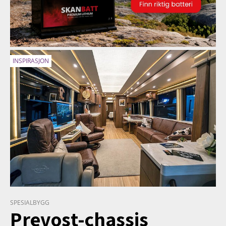
INSPIRASJON
SPESIALBYGG
Prevost-chassis