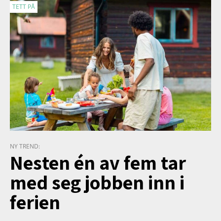
TETT PÅ
NY TREND:
Nesten én av fem tar
med seg jobben inn i
ferien