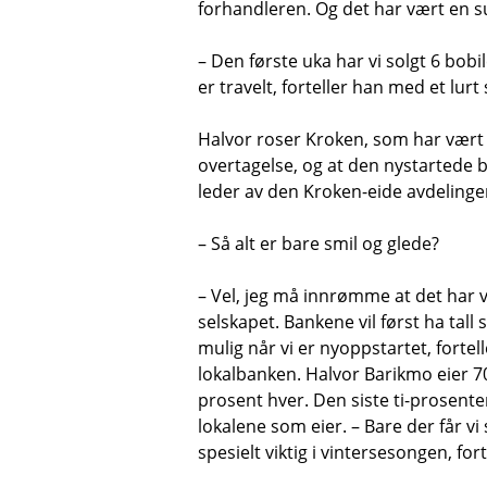
forhandleren. Og det har vært en su
– Den første uka har vi solgt 6 bobil
er travelt, forteller han med et lurt 
Halvor roser Kroken, som har vært ro
overtagelse, og at den nystartede be
leder av den Kroken-eide avdelingen f
– Så alt er bare smil og glede?
– Vel, jeg må innrømme at det har væ
selskapet. Bankene vil først ha tall 
mulig når vi er nyoppstartet, fortel
lokalbanken. Halvor Barikmo eier 70
prosent hver. Den siste ti-prosenten
lokalene som eier. – Bare der får v
spesielt viktig i vintersesongen, for