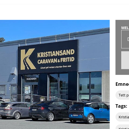
MEL
Emne
Tett 
Tags:
Kristi
Krist