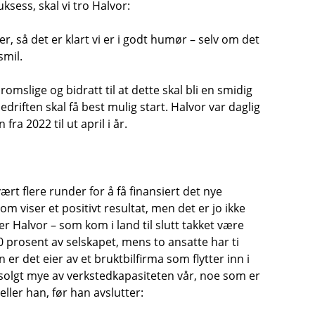
ksess, skal vi tro Halvor:
er, så det er klart vi er i godt humør – selv om det
smil.
mslige og bidratt til at dette skal bli en smidig
driften skal få best mulig start. Halvor var daglig
ra 2022 til ut april i år.
rt flere runder for å få finansiert det nye
som viser et positivt resultat, men det er jo ikke
ler Halvor – som kom i land til slutt takket være
 prosent av selskapet, mens to ansatte har ti
 er det eier av et bruktbilfirma som flytter inn i
i solgt mye av verkstedkapasiteten vår, noe som er
teller han, før han avslutter: