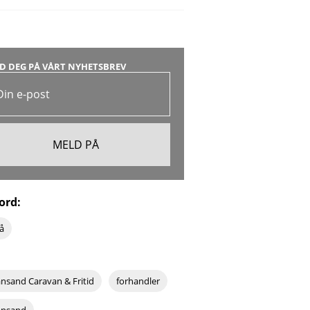
D DEG PÅ VÅRT NYHETSBREV
ord:
på
ansand Caravan & Fritid
forhandler
iansand