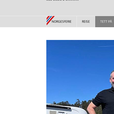
NORGESFERIE
REISE
TETT PÅ