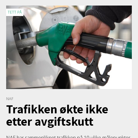
TETT PÅ
NAF
Trafikken økte ikke
etter avgiftskutt
NAF har sammenliknet trafikken på 10 ulike målepunkter