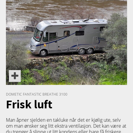
PRODUKT
DOMETIC FANTASTIC BREATHE 3100
Frisk luft
Man åpner sjelden en takluke når det er kjølig ute, selv
om man ønsker seg litt ekstra ventilasjon. Det kan være at
du trenger å slippe ut litt kondens eller bare få friskere