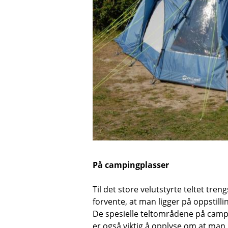
På campingplasser
Til det store velutstyrte teltet tre
forvente, at man ligger på oppstill
De spesielle teltområdene på campi
er også viktig å opplyse om at man