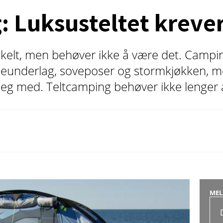
 Luksusteltet krever
elt, men behøver ikke å være det. Campin
ggeunderlag, soveposer og stormkjøkken,
e seg med. Teltcamping behøver ikke lenger 
MEL