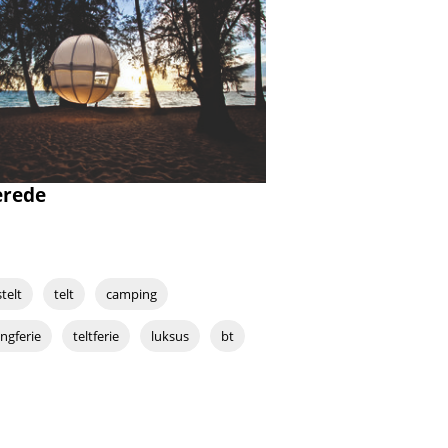
erede
telt
telt
camping
ngferie
teltferie
luksus
bt