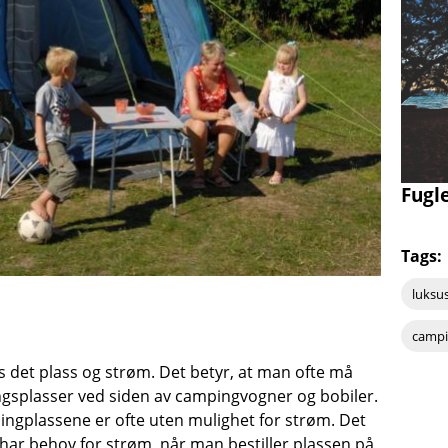
Fugl
Tags:
luksus
campi
ngs det plass og strøm. Det betyr, at man ofte må
ingsplasser ved siden av campingvogner og bobiler.
ngplassene er ofte uten mulighet for strøm. Det
 har behov for strøm, når man bestiller plassen på