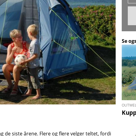
Se og
OUTWEL
Kuppe
e siste årene. Flere og flere velger teltet, fordi