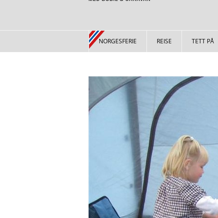
NORGESFERIE
REISE
TETT PÅ