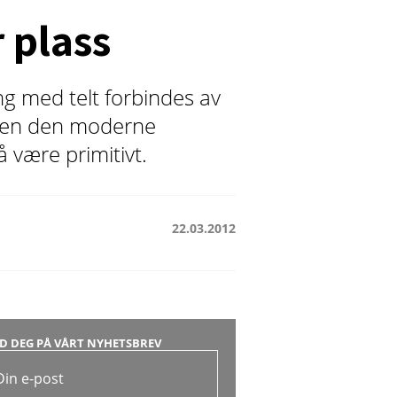
 plass
g med telt forbindes av
 men den moderne
å være primitivt.
22.03.2012
D DEG PÅ VÅRT NYHETSBREV