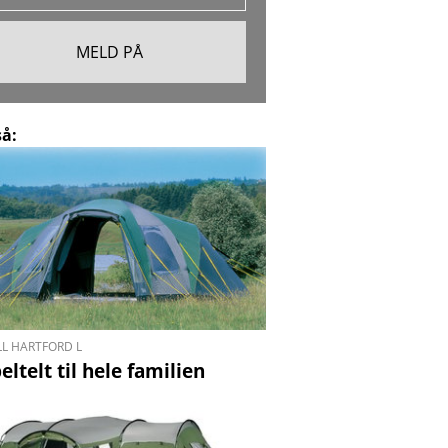
så:
L HARTFORD L
ltelt til hele familien