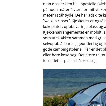
man ønsker den helt spesielle følelse
på noen måter å være primitivt. For
meter i ståhøyde. De har adskilte k
”walk-in closet”. Kjøkkenet er også 
kokeplater, oppbevaringsplass og 
Kjøkkenarrangementet er mobilt, så
som utekjøkken sammen med grillen.
selvoppblåsbare liggeunderlag og l
gode campingstolene. Her er det pla
eller bare kose seg. Det store tel
fordi det er plass til å røre seg.