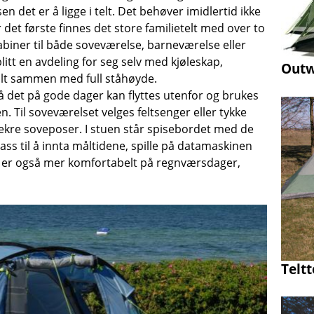
n det er å ligge i telt. Det behøver imidlertid ikke
 det første finnes det store familietelt med over to
abiner til både soveværelse, barneværelse eller
blitt en avdeling for seg selv med kjøleskap,
Outwe
alt sammen med full ståhøyde.
 det på gode dager kan flyttes utenfor og brukes
 Til soveværelset velges feltsenger eller tykke
ekre soveposer. I stuen står spisebordet med de
ss til å innta måltidene, spille på datamaskinen
tet er også mer komfortabelt på regnværsdager,
Teltt