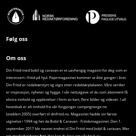
Følg oss
Om oss
Din Fritid med bobil og caravan er et uavhengig magasin for deg som er
interessert i fritid på hjul. Papirmagasinet kommer ut åtte ganger i året.
Din Fritid er redaktørstyrt og utgis etter redaktørplakaten. Våre verdier
er inspirasjon, nyheter og hygge. I vår nettutgave vil du som abonnent få
ekstra innhold og opplevelser i form av kart, flere bilder og videoer. I all
hovedsak er alt innhold fra vår forgjenger campingnorge.no
(etablert 2005) overført til dinfritid.no. Magasinet hadde sin første
utgivelse i 1994 og het da Bobil
&
Caravan - Fritidsmagasinet. Den 1.
september 2017 ble navnet endret til Din Fritid med bobil
&
caravan. Mer
om medarbeiderne
her.
Her kan du lese om vår bruk av