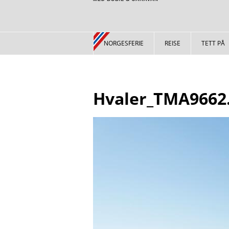
NORGESFERIE
REISE
TETT PÅ
Hvaler_TMA9662.