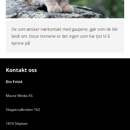
De som ønsker nærkontakt med gaupene, gjør som de blir
bedt om. Disse tennene er det ingen som har lyst til å
kjenne på!
Kontakt oss
Din Fritid
Masse Media AS
Skipperudkroken 162
1816 Skiptvet