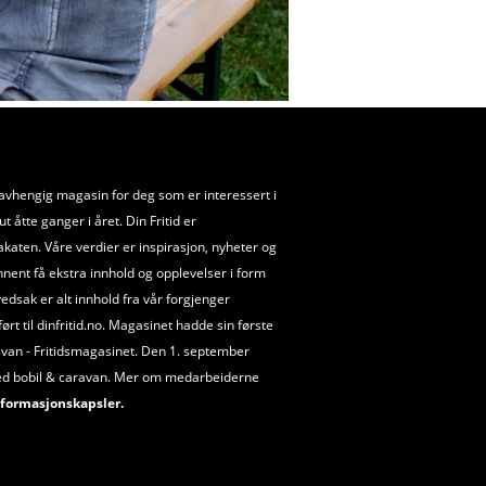
uavhengig magasin for deg som er interessert i
 åtte ganger i året. Din Fritid er
akaten. Våre verdier er inspirasjon, nyheter og
nnent få ekstra innhold og opplevelser i form
ovedsak er alt innhold fra vår forgjenger
t til dinfritid.no. Magasinet hadde sin første
van - Fritidsmagasinet. Den 1. september
ed bobil
&
caravan. Mer om medarbeiderne
formasjonskapsler.