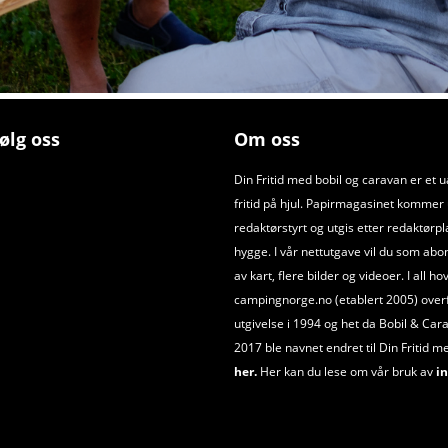
ølg oss
Om oss
Din Fritid med bobil og caravan er et 
fritid på hjul. Papirmagasinet kommer ut
redaktørstyrt og utgis etter redaktørpl
hygge. I vår nettutgave vil du som abo
av kart, flere bilder og videoer. I all h
campingnorge.no (etablert 2005) overfør
utgivelse i 1994 og het da Bobil
&
Cara
2017 ble navnet endret til Din Fritid m
her.
Her kan du lese om vår bruk av
in