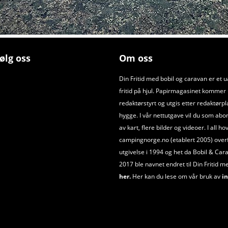
ølg oss
Om oss
Din Fritid med bobil og caravan er et 
fritid på hjul. Papirmagasinet kommer ut
redaktørstyrt og utgis etter redaktørpl
hygge. I vår nettutgave vil du som abo
av kart, flere bilder og videoer. I all h
campingnorge.no (etablert 2005) overfør
utgivelse i 1994 og het da Bobil
&
Cara
2017 ble navnet endret til Din Fritid m
her.
Her kan du lese om vår bruk av
in