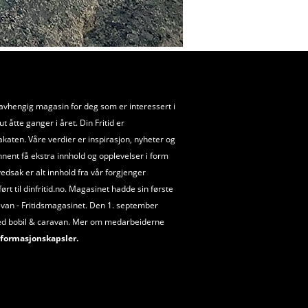
uavhengig magasin for deg som er interessert i
 åtte ganger i året. Din Fritid er
akaten. Våre verdier er inspirasjon, nyheter og
nnent få ekstra innhold og opplevelser i form
ovedsak er alt innhold fra vår forgjenger
t til dinfritid.no. Magasinet hadde sin første
van - Fritidsmagasinet. Den 1. september
ed bobil
&
caravan. Mer om medarbeiderne
formasjonskapsler.