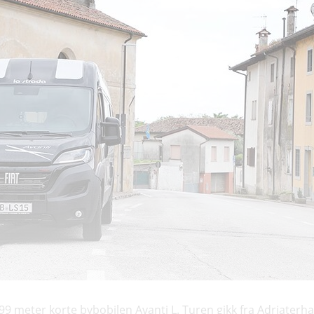
99 meter korte bybobilen Avanti L. Turen gikk fra Adriaterhav