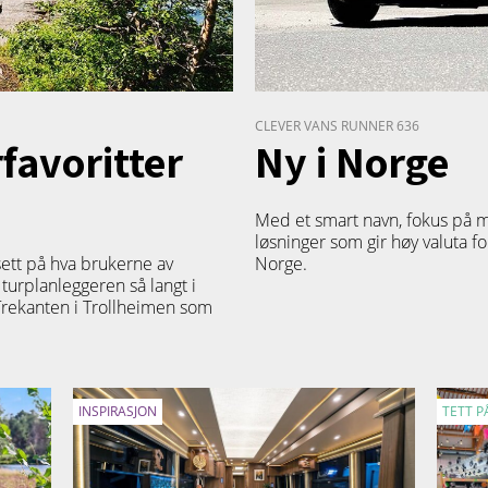
CLEVER VANS RUNNER 636
avoritter
Ny i Norge
Med et smart navn, fokus på 
løsninger som gir høy valuta fo
sett på hva brukerne av
Norge.
 turplanleggeren så langt i
 Trekanten i Trollheimen som
INSPIRASJON
TETT P