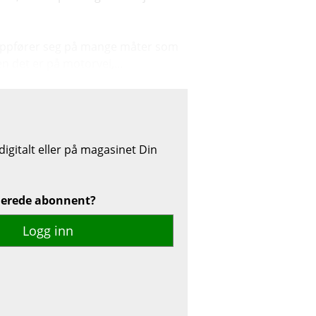
og oppfører seg på mange måter som
n det er på motorvei,...
igitalt eller på magasinet Din
lerede abonnent?
Logg inn