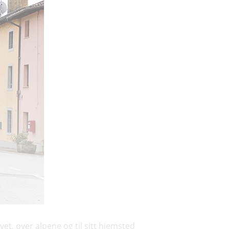
et, over alpene og til sitt hjemsted