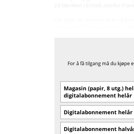
på fabrikken i Echzell, utenfor Fran
Det ligger litt i kortene at en så 
en personbil. Med automatgir, krafti
For å få tilgang må du kjøpe 
Magasin (papir, 8 utg.) hel
digitalabonnement helår
Digitalabonnement helår
Digitalabonnement halvå