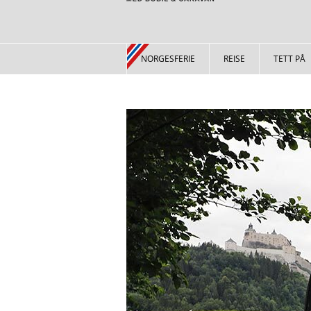
NORGESFERIE
REISE
TETT PÅ