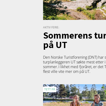
AKTIV FERIE:
Sommerens turf
på UT
Den Norske Turistforening (DNT) har 
turplanleggeren
UT
søkte mest etter i
sommer. I likhet med fjoråret, er det
flest ville vite mer om på UT.
TETT PÅ