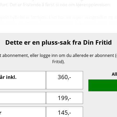
kfurt. Det er fristende å først si noe om kjøreopplevelsen:
kompakt bybobil er lettkjørt. Den har en super svingradius 
g motor og effektive førerassistenter flyr milene raskt, ente
Dette er en pluss-sak fra Din Fritid
et abonnement, eller logge inn om du allerede er abonnent (d
Fritid).
Al
360,-
år inkl.
199,-
145,-
r