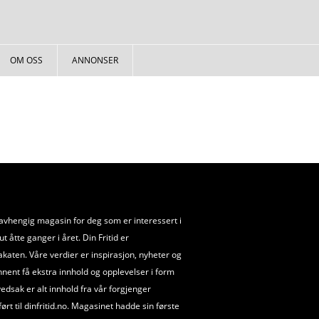
OM OSS
ANNONSER
uavhengig magasin for deg som er interessert i
 åtte ganger i året. Din Fritid er
akaten. Våre verdier er inspirasjon, nyheter og
nnent få ekstra innhold og opplevelser i form
ovedsak er alt innhold fra vår forgjenger
t til dinfritid.no. Magasinet hadde sin første