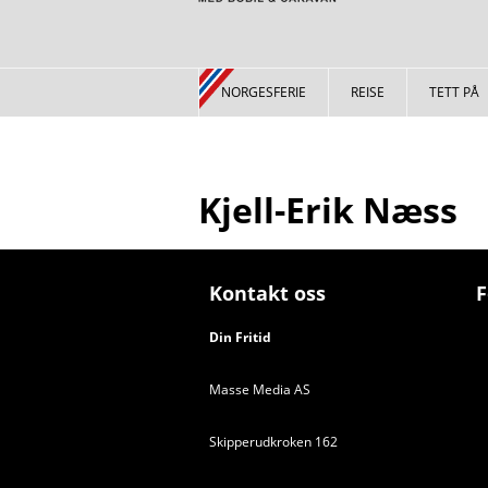
NORGESFERIE
REISE
TETT PÅ
Kjell-Erik Næss
Kontakt oss
F
Din Fritid
Masse Media AS
Skipperudkroken 162