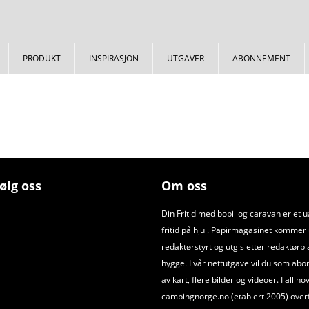
PRODUKT
INSPIRASJON
UTGAVER
ABONNEMENT
ølg oss
Om oss
Din Fritid med bobil og caravan er et 
fritid på hjul. Papirmagasinet kommer ut
redaktørstyrt og utgis etter redaktørpl
hygge. I vår nettutgave vil du som abo
av kart, flere bilder og videoer. I all h
campingnorge.no (etablert 2005) overfør