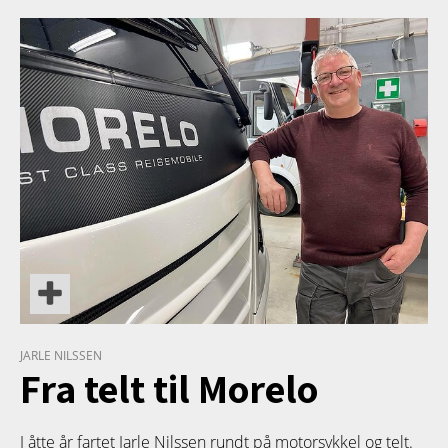
TETT PÅ
JARLE NILSSEN
Fra telt til Morelo
I åtte år fartet Jarle Nilssen rundt på motorsykkel og telt.