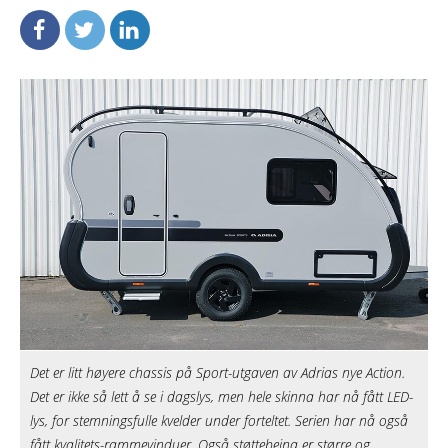
Det er litt høyere chassis på Sport-utgaven av Adrias nye Action.
Det er ikke så lett å se i dagslys, men hele skinna har nå fått LED-
lys, for stemningsfulle kvelder under forteltet. Serien har nå også
fått kvalitets-rammevinduer. Også støttebeina er større og