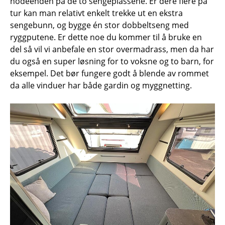
hodeenden på de to sengeplassene. Er dere flere på
tur kan man relativt enkelt trekke ut en ekstra
sengebunn, og bygge én stor dobbeltseng med
ryggputene. Er dette noe du kommer til å bruke en
del så vil vi anbefale en stor overmadrass, men da har
du også en super løsning for to voksne og to barn, for
eksempel. Det bør fungere godt å blende av rommet
da alle vinduer har både gardin og myggnetting.