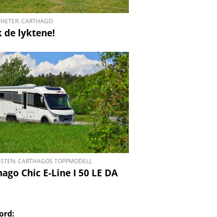
YHETER: CARTHAGO
k de lyktene!
ESTEN: CARTHAGOS TOPPMODELL
ago Chic E-Line I 50 LE DA
ord: