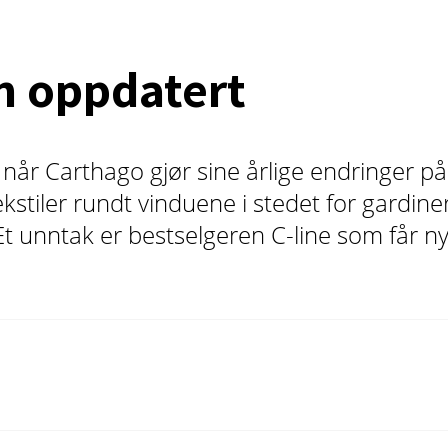
n oppdatert
 når Carthago gjør sine årlige endringer p
stiler rundt vinduene i stedet for gardiner
 Et unntak er bestselgeren C-line som får 