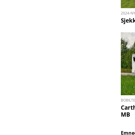
2024-N
Sjek
BOBILT
Carth
MB
Emne