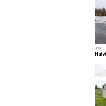
BOBILT
Halv