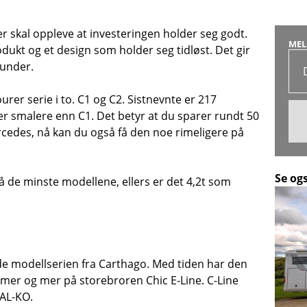
r skal oppleve at investeringen holder seg godt.
MEL
odukt og et design som holder seg tidløst. Det gir
kunder.
urer serie i to. C1 og C2. Sistnevnte er 217
er smalere enn C1. Det betyr at du sparer rundt 50
Mercedes, nå kan du også få den noe rimeligere på
Se og
på de minste modellene, ellers er det 4,2t som
nde modellserien fra Carthago. Med tiden har den
er mer og mer på storebroren Chic E-Line. C-Line
AL-KO.