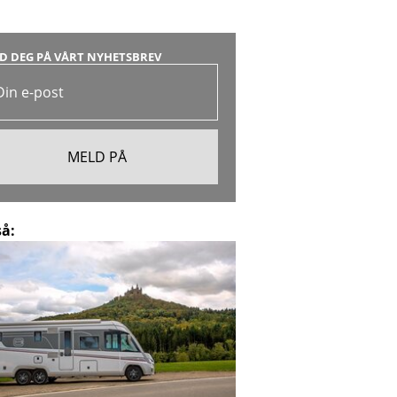
D DEG PÅ VÅRT NYHETSBREV
så: