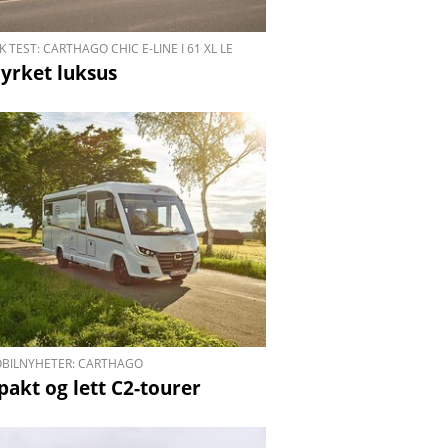
K TEST: CARTHAGO CHIC E-LINE I 61 XL LE
yrket luksus
OBILNYHETER: CARTHAGO
​Kompakt og lett C2-tourer