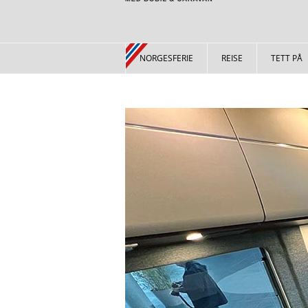
NORGESFERIE
REISE
TETT PÅ