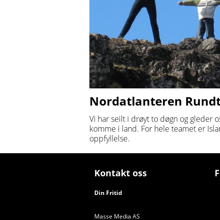
Nordatlanteren Rundt –
Vi har seilt i drøyt to døgn og gleder o
komme i land. For hele teamet er Isla
oppfyllelse.
Kontakt oss
F
Din Fritid
Masse Media AS