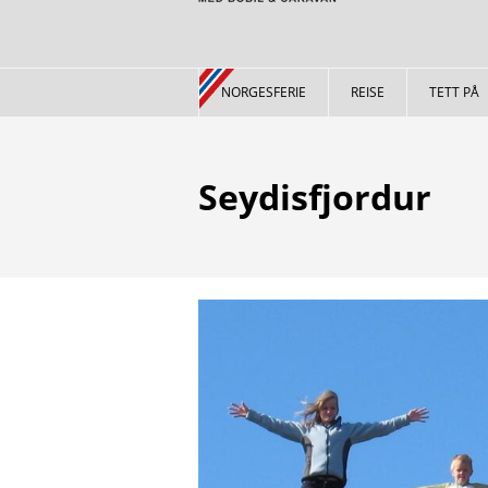
NORGESFERIE
REISE
TETT PÅ
Seydisfjordur