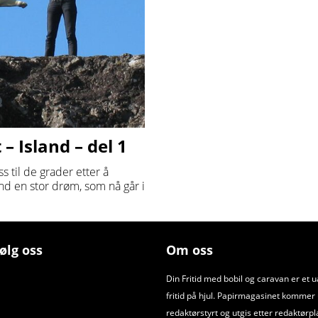
 Island – del 1
ss til de grader etter å
nd en stor drøm, som nå går i
ølg oss
Om oss
Din Fritid med bobil og caravan er et 
fritid på hjul. Papirmagasinet kommer ut
redaktørstyrt og utgis etter redaktørpl