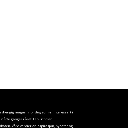
uavhengig magasin for deg som er interessert i
 åtte ganger i året. Din Fritid er
akaten. Våre verdier er inspirasjon, nyheter og