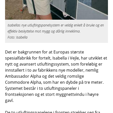
Isabellas nye utluftingspanelsystem er veldig enkelt å bruke og en
effektiv beskyttelse mot mygg og dårlig inneklima.
Foto: Isabella
Det er bakgrunnen for at Europas største
spesialfabrikk for fortelt, Isabella i Vejle, har utviklet et
nytt og avansert utluftingssystem, som foreløbig er
innstallert i to av fabrikkens nye modeller, nemlig
Ambassador Alpha og det veldig romslige
Commodore Alpha, som har en dybde på tre meter.
Systemet består i to utluftingspaneler i
frontseksjonen og et stort myggnettvindu i høyre
gavl.
De to utluftingspanelene i fronten strekker seg fra