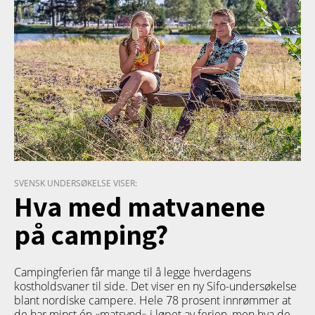
SVENSK UNDERSØKELSE VISER:
Hva med matvanene
på camping?
Campingferien får mange til å legge hverdagens
kostholdsvaner til side. Det viser en ny Sifo-undersøkelse
blant nordiske campere. Hele 78 prosent innrømmer at
de har minst én «matsynd» i løpet av ferien, men hva de