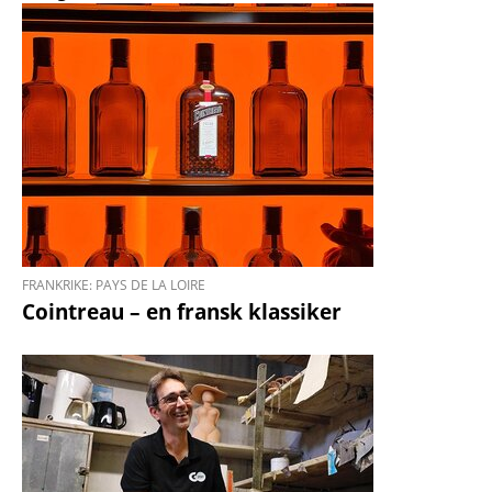
FRANKRIKE: PAYS DE LA LOIRE
Cointreau – en fransk klassiker