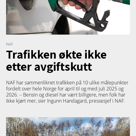
NAF
Trafikken økte ikke
etter avgiftskutt
NAF har sammenliknet trafikken på 10 ulike målepunkter
fordelt over hele Norge for april til og med juli 2025 og
2026. – Bensin og diesel har vært billigere, men folk har
ikke kjørt mer, sier Ingunn Handagard, pressesjef i NAF.
PRODUKT