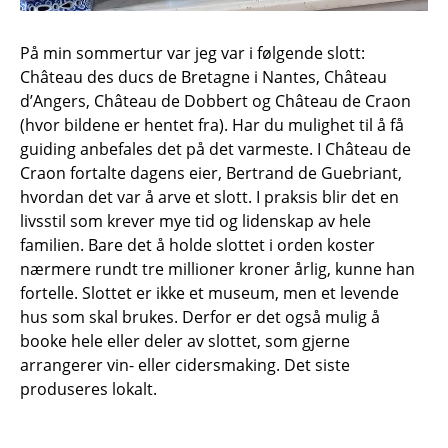
På min sommertur var jeg var i følgende slott:
Château des ducs de Bretagne i Nantes, Château
d’Angers, Château de Dobbert og Château de Craon
(hvor bildene er hentet fra). Har du mulighet til å få
guiding anbefales det på det varmeste. I Château de
Craon fortalte dagens eier, Bertrand de Guebriant,
hvordan det var å arve et slott. I praksis blir det en
livsstil som krever mye tid og lidenskap av hele
familien. Bare det å holde slottet i orden koster
nærmere rundt tre millioner kroner årlig, kunne han
fortelle. Slottet er ikke et museum, men et levende
hus som skal brukes. Derfor er det også mulig å
booke hele eller deler av slottet, som gjerne
arrangerer vin- eller cidersmaking. Det siste
produseres lokalt.