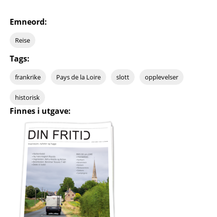
Emneord:
Reise
Tags:
frankrike
Pays de la Loire
slott
opplevelser
historisk
Finnes i utgave: