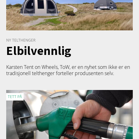
NY TELTHENGER
Elbilvennlig
Karsten Tent on Wheels, ToW, er en nyhet som ikke er en
tradisjonell telthenger forteller produsenten selv.
TETT PÅ