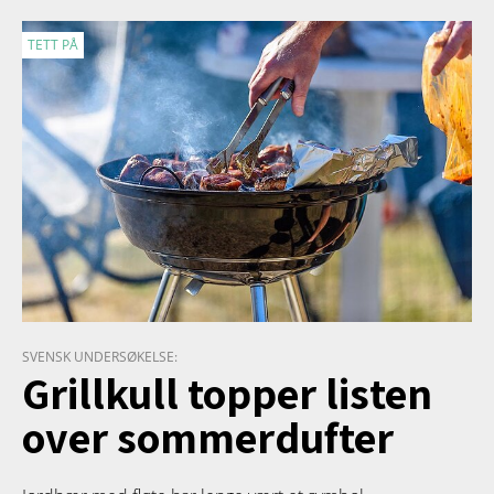
TETT PÅ
SVENSK UNDERSØKELSE:
Grillkull topper listen
over sommerdufter