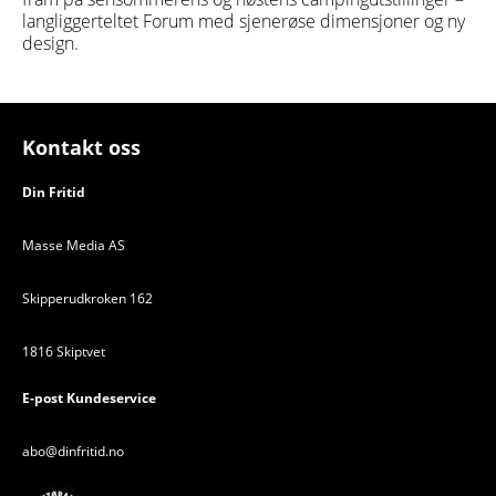
langliggerteltet Forum med sjenerøse dimensjoner og ny
design.
Kontakt oss
Din Fritid
Masse Media AS
Skipperudkroken 162
1816 Skiptvet
E-post Kundeservice
abo@dinfritid.no