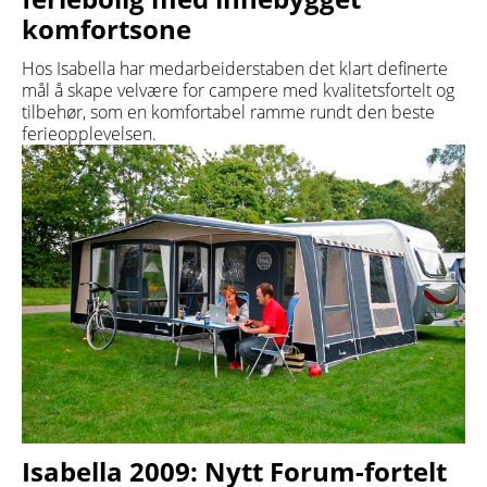
komfortsone
Hos Isabella har medarbeiderstaben det klart definerte
mål å skape velvære for campere med kvalitetsfortelt og
tilbehør, som en komfortabel ramme rundt den beste
ferieopplevelsen.
Isabella 2009: Nytt Forum-fortelt