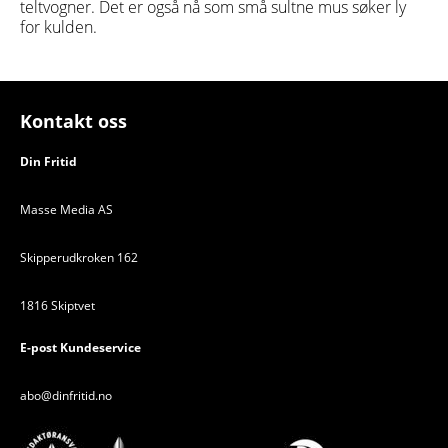
teltvogner. Det er også nå som små sultne mus søker ly
for kulden.
Kontakt oss
Din Fritid
Masse Media AS
Skipperudkroken 162
1816 Skiptvet
E-post Kundeservice
abo@dinfritid.no