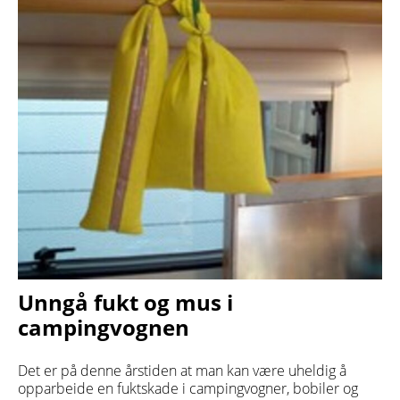
Unngå fukt og mus i
campingvognen
Det er på denne årstiden at man kan være uheldig å
opparbeide en fuktskade i campingvogner, bobiler og