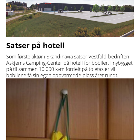
Satser på hotell
Som første aktør i Skandinavia satser Vestfold-bedriften
Askjems Camping-Center på hotell for bobiler. I nybygget
på til sammen 10 000 kvm fordelt på to etasjer vil
bobilene få sin egen oppvarmede plass året rundt.