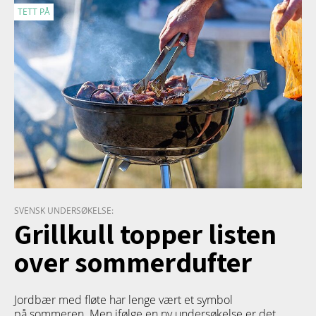
TETT PÅ
SVENSK UNDERSØKELSE:
Grillkull topper listen
over sommerdufter
Jordbær med fløte har lenge vært et symbol
på sommeren. Men ifølge en ny undersøkelse er det