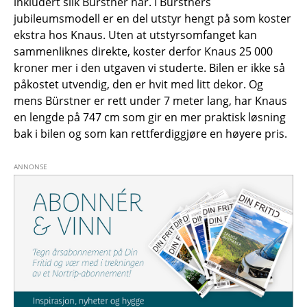
inkludert slik Bürstner har. I Bürstners
jubileumsmodell er en del utstyr hengt på som koster
ekstra hos Knaus. Uten at utstyrsomfanget kan
sammenliknes direkte, koster derfor Knaus 25 000
kroner mer i den utgaven vi studerte. Bilen er ikke så
påkostet utvendig, den er hvit med litt dekor. Og
mens Bürstner er rett under 7 meter lang, har Knaus
en lengde på 747 cm som gir en mer praktisk løsning
bak i bilen og som kan rettferdiggjøre en høyere pris.