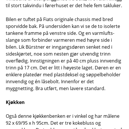
til stort takvindu i førerhuset er det hele fem takluker.
Bilen er tuftet på Fiats originale chassis med bred
sporvidde bak. På undersiden kan vi se de to isolerte
tankene framme på venstre side. Og en varmlufts-
slange som forbinder varmeren med høyre side i
bilen. Lik Bürstner er inngangsdøren senket ned i
sideskjørtet, noe som nesten gjør utvendig trinn
overflødig. Innstigningen er på 40 cm pluss innvendig
trinn på 17 cm. Det er litt i høyeste laget. Døren er en
enklere platedør med plastdeksel og søppelbeholder
innvendig og én låsebolt. Innenfor er det
myggnetting. Bra utført, men lavere standard.
Kjøkken
Også denne kjøkkenbenken er i vinkel og har målene
92 x 69/95 x h 95cm. Det er tre kokebluss og