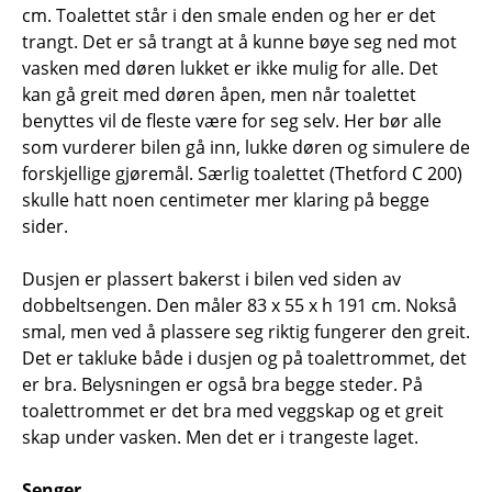
cm. Toalettet står i den smale enden og her er det
trangt. Det er så trangt at å kunne bøye seg ned mot
vasken med døren lukket er ikke mulig for alle. Det
kan gå greit med døren åpen, men når toalettet
benyttes vil de fleste være for seg selv. Her bør alle
som vurderer bilen gå inn, lukke døren og simulere de
forskjellige gjøremål. Særlig toalettet (Thetford C 200)
skulle hatt noen centimeter mer klaring på begge
sider.
Dusjen er plassert bakerst i bilen ved siden av
dobbeltsengen. Den måler 83 x 55 x h 191 cm. Nokså
smal, men ved å plassere seg riktig fungerer den greit.
Det er takluke både i dusjen og på toalettrommet, det
er bra. Belysningen er også bra begge steder. På
toalettrommet er det bra med veggskap og et greit
skap under vasken. Men det er i trangeste laget.
Senger