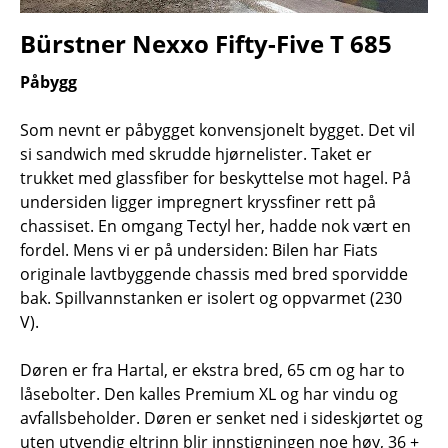
Bürstner Nexxo Fifty-Five T 685
Påbygg
Som nevnt er påbygget konvensjonelt bygget. Det vil
si sandwich med skrudde hjørnelister. Taket er
trukket med glassfiber for beskyttelse mot hagel. På
undersiden ligger impregnert kryssfiner rett på
chassiset. En omgang Tectyl her, hadde nok vært en
fordel. Mens vi er på undersiden: Bilen har Fiats
originale lavtbyggende chassis med bred sporvidde
bak. Spillvannstanken er isolert og oppvarmet (230
V).
Døren er fra Hartal, er ekstra bred, 65 cm og har to
låsebolter. Den kalles Premium XL og har vindu og
avfallsbeholder. Døren er senket ned i sideskjørtet og
uten utvendig eltrinn blir innstigningen noe høy, 36 +