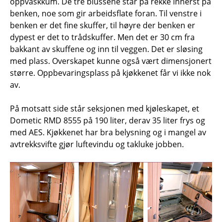
oppvaskkum. De tre blussene står på rekke innerst på
benken, noe som gir arbeidsflate foran. Til venstre i
benken er det fine skuffer, til høyre der benken er
dypest er det to trådskuffer. Men det er 30 cm fra
bakkant av skuffene og inn til veggen. Det er sløsing
med plass. Overskapet kunne også vært dimensjonert
større. Oppbevaringsplass på kjøkkenet får vi ikke nok
av.
På motsatt side står seksjonen med kjøleskapet, et
Dometic RMD 8555 på 190 liter, derav 35 liter frys og
med AES. Kjøkkenet har bra belysning og i mangel av
avtrekksvifte gjør luftevindu og takluke jobben.