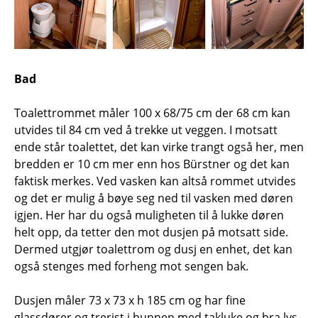
Bad
Toalettrommet måler 100 x 68/75 cm der 68 cm kan
utvides til 84 cm ved å trekke ut veggen. I motsatt
ende står toalettet, det kan virke trangt også her, men
bredden er 10 cm mer enn hos Bürstner og det kan
faktisk merkes. Ved vasken kan altså rommet utvides
og det er mulig å bøye seg ned til vasken med døren
igjen. Her har du også muligheten til å lukke døren
helt opp, da tetter den mot dusjen på motsatt side.
Dermed utgjør toalettrom og dusj en enhet, det kan
også stenges med forheng mot sengen bak.
Dusjen måler 73 x 73 x h 185 cm og har fine
glassdører og trerist i bunnen med takluke og bra lys.