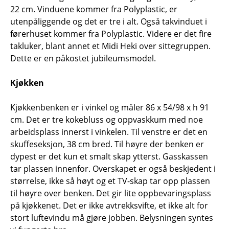
22 cm. Vinduene kommer fra Polyplastic, er
utenpåliggende og det er tre i alt. Også takvinduet i
førerhuset kommer fra Polyplastic. Videre er det fire
takluker, blant annet et Midi Heki over sittegruppen.
Dette er en påkostet jubileumsmodel.
Kjøkken
Kjøkkenbenken er i vinkel og måler 86 x 54/98 x h 91
cm. Det er tre kokebluss og oppvaskkum med noe
arbeidsplass innerst i vinkelen. Til venstre er det en
skuffeseksjon, 38 cm bred. Til høyre der benken er
dypest er det kun et smalt skap ytterst. Gasskassen
tar plassen innenfor. Overskapet er også beskjedent i
størrelse, ikke så høyt og et TV-skap tar opp plassen
til høyre over benken. Det gir lite oppbevaringsplass
på kjøkkenet. Det er ikke avtrekksvifte, et ikke alt for
stort luftevindu må gjøre jobben. Belysningen syntes