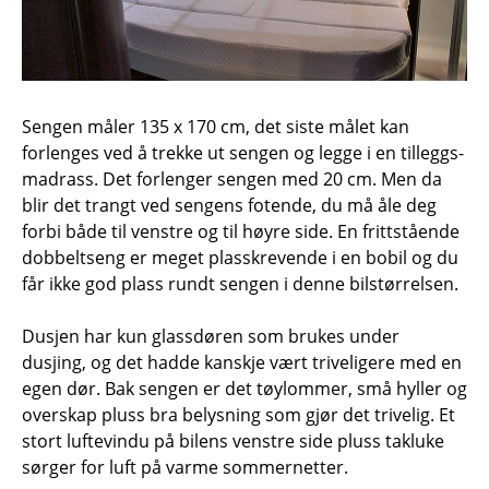
Sengen måler 135 x 170 cm, det siste målet kan
forlenges ved å trekke ut sengen og legge i en tilleggs-
madrass. Det forlenger sengen med 20 cm. Men da
blir det trangt ved sengens fotende, du må åle deg
forbi både til venstre og til høyre side. En frittstående
dobbeltseng er meget plasskrevende i en bobil og du
får ikke god plass rundt sengen i denne bilstørrelsen.
Dusjen har kun glassdøren som brukes under
dusjing, og det hadde kanskje vært triveligere med en
egen dør. Bak sengen er det tøylommer, små hyller og
overskap pluss bra belysning som gjør det trivelig. Et
stort luftevindu på bilens venstre side pluss takluke
sørger for luft på varme sommernetter.