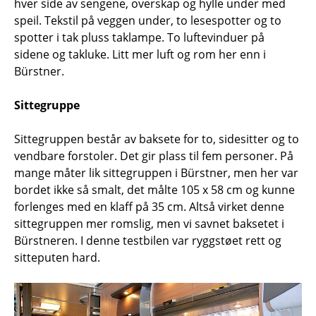
hver side av sengene, overskap og hylle under med
speil. Tekstil på veggen under, to lesespotter og to
spotter i tak pluss taklampe. To luftevinduer på
sidene og takluke. Litt mer luft og rom her enn i
Bürstner.
Sittegruppe
Sittegruppen består av baksete for to, sidesitter og to
vendbare forstoler. Det gir plass til fem personer. På
mange måter lik sittegruppen i Bürstner, men her var
bordet ikke så smalt, det målte 105 x 58 cm og kunne
forlenges med en klaff på 35 cm. Altså virket denne
sittegruppen mer romslig, men vi savnet baksetet i
Bürstneren. I denne testbilen var ryggstøet rett og
sitteputen hard.