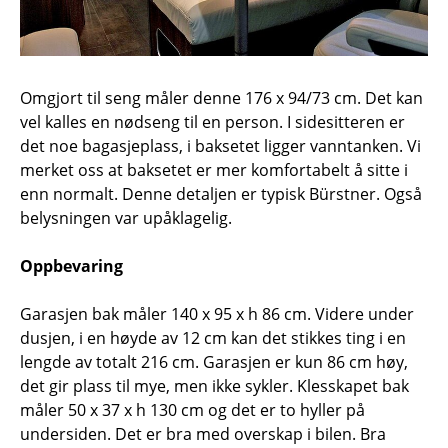
Omgjort til seng måler denne 176 x 94/73 cm. Det kan
vel kalles en nødseng til en person. I sidesitteren er
det noe bagasjeplass, i baksetet ligger vanntanken. Vi
merket oss at baksetet er mer komfortabelt å sitte i
enn normalt. Denne detaljen er typisk Bürstner. Også
belysningen var upåklagelig.
Oppbevaring
Garasjen bak måler 140 x 95 x h 86 cm. Videre under
dusjen, i en høyde av 12 cm kan det stikkes ting i en
lengde av totalt 216 cm. Garasjen er kun 86 cm høy,
det gir plass til mye, men ikke sykler. Klesskapet bak
måler 50 x 37 x h 130 cm og det er to hyller på
undersiden. Det er bra med overskap i bilen. Bra