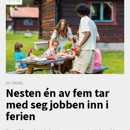
TETT PÅ
NY TREND:
Nesten én av fem tar
med seg jobben inn i
ferien