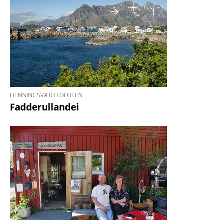
HENNINGSVÆR I LOFOTEN
Fadderullandei