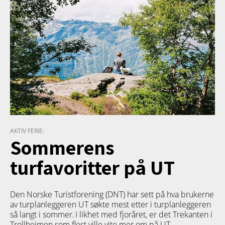
AKTIV FERIE:
Sommerens
turfavoritter på UT
Den Norske Turistforening (DNT) har sett på hva brukerne
av turplanleggeren
UT
søkte mest etter i turplanleggeren
så langt i sommer. I likhet med fjoråret, er det Trekanten i
Trollheimen som flest ville vite mer om på UT.