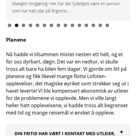
Campingbilen Nils var ikke rengjort før utleie, og det var
Manglet rengjøring: Her har det tydeligvis vært en person
At finishen på malingen ikke var topp, var en ting - men at
Dette var en bil med akutt behov for oppussing, som for
Godt brukt…
Ikke festet og møkkete, var stikkord som gikk igjen.
Koppholderen kan man med litt velvilje kalle kreativ og
Ooops, her var det hull rett ut gitt…
Knekk på støtfangeren skapte ingen problemer, det var
Rust…
Det er ingen som vil sove i en campingbil som ikke er
Det var ikke tilkoblet gass, og det var nok klokt.
Burde det ikke vært en list her?
Hmmm, ikke så veldig fristende å satse på denne
Kraftig lut: Hele campingbilen burde vært grundig rengjort.
døde fluer i myggnettingen.
som har hatt olje på fingrene…
campingbilens tekniske anlegg ikke virket var verre.
eksempel det å feste taktrekket.
rustikk.
det derimot ganske mye annet på leiebilen som gjorde.
rengjort på lang, lang tid.
installasjonen.
Planene
Nå hadde vi tilsammen mistet nesten ett helt, og et
for oss dyrbart, døgn. Det var en nedtur, vi skulle
tross alt bare ha bilen fem dager. Vi gjorde om litt på
planene og fikk likevel mange flotte Lofoten-
opplevelser, det magiske øyriket som strekker seg ut i
havet leverte! Vi ble kompensert økonomisk av utleier
for de problemene vi opplevde. Men vi ville langt
heller hatt opplevelsene, vi hadde tross alt begrenset
med tid og mange reisemål vi ønsket å oppleve.
DIN FRITID HAR VÆRT I KONTAKT MED UTLEIER,