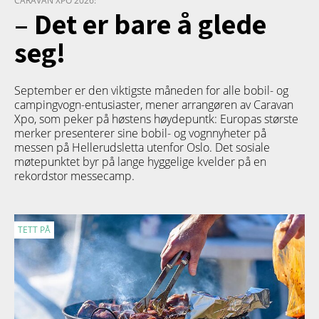
CARAVAN XPO 2026:
– Det er bare å glede
seg!
September er den viktigste måneden for alle bobil- og
campingvogn-entusiaster, mener arrangøren av Caravan
Xpo, som peker på høstens høydepuntk: Europas største
merker presenterer sine bobil- og vognnyheter på
messen på Hellerudsletta utenfor Oslo. Det sosiale
møtepunktet byr på lange hyggelige kvelder på en
rekordstor messecamp.
TETT PÅ