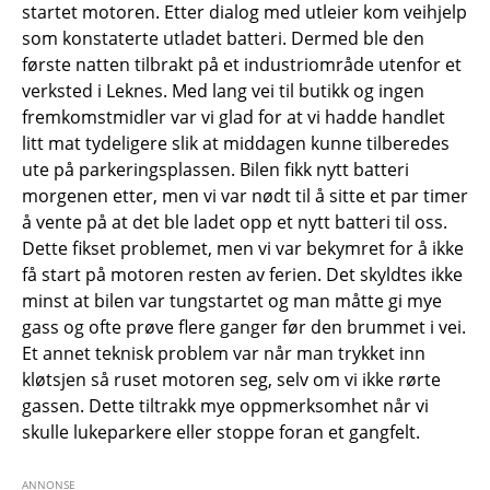
startet motoren. Etter dialog med utleier kom veihjelp
som konstaterte utladet batteri. Dermed ble den
første natten tilbrakt på et industriområde utenfor et
verksted i Leknes. Med lang vei til butikk og ingen
fremkomstmidler var vi glad for at vi hadde handlet
litt mat tydeligere slik at middagen kunne tilberedes
ute på parkeringsplassen. Bilen fikk nytt batteri
morgenen etter, men vi var nødt til å sitte et par timer
å vente på at det ble ladet opp et nytt batteri til oss.
Dette fikset problemet, men vi var bekymret for å ikke
få start på motoren resten av ferien. Det skyldtes ikke
minst at bilen var tungstartet og man måtte gi mye
gass og ofte prøve flere ganger før den brummet i vei.
Et annet teknisk problem var når man trykket inn
kløtsjen så ruset motoren seg, selv om vi ikke rørte
gassen. Dette tiltrakk mye oppmerksomhet når vi
skulle lukeparkere eller stoppe foran et gangfelt.