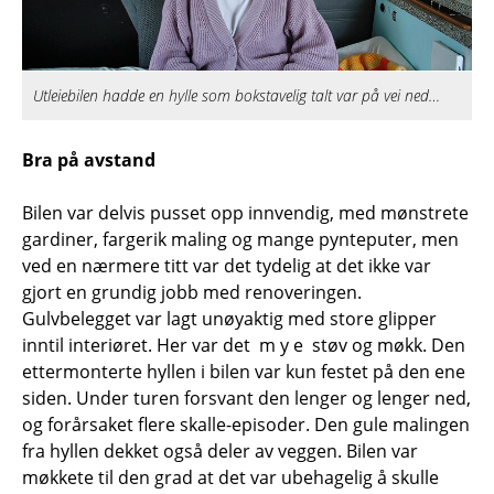
Utleiebilen hadde en hylle som bokstavelig talt var på vei ned…
Bra på avstand
Bilen var delvis pusset opp innvendig, med mønstrete
gardiner, fargerik maling og mange pynteputer, men
ved en nærmere titt var det tydelig at det ikke var
gjort en grundig jobb med renoveringen.
Gulvbelegget var lagt unøyaktig med store glipper
inntil interiøret. Her var det m y e støv og møkk. Den
ettermonterte hyllen i bilen var kun festet på den ene
siden. Under turen forsvant den lenger og lenger ned,
og forårsaket flere skalle-episoder. Den gule malingen
fra hyllen dekket også deler av veggen. Bilen var
møkkete til den grad at det var ubehagelig å skulle