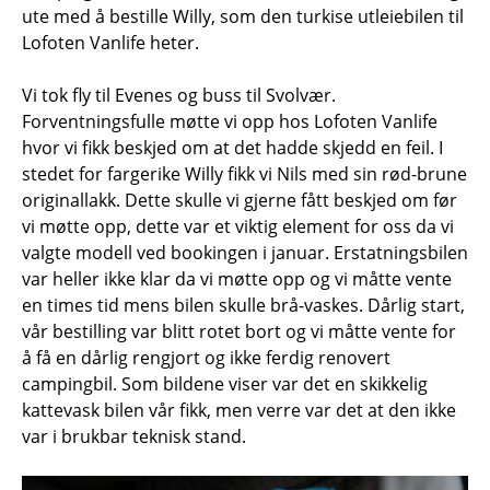
ute med å bestille Willy, som den turkise utleiebilen til
Lofoten Vanlife heter.
Vi tok fly til Evenes og buss til Svolvær.
Forventningsfulle møtte vi opp hos Lofoten Vanlife
hvor vi fikk beskjed om at det hadde skjedd en feil. I
stedet for fargerike Willy fikk vi Nils med sin rød-brune
originallakk. Dette skulle vi gjerne fått beskjed om før
vi møtte opp, dette var et viktig element for oss da vi
valgte modell ved bookingen i januar. Erstatningsbilen
var heller ikke klar da vi møtte opp og vi måtte vente
en times tid mens bilen skulle brå-vaskes. Dårlig start,
vår bestilling var blitt rotet bort og vi måtte vente for
å få en dårlig rengjort og ikke ferdig renovert
campingbil. Som bildene viser var det en skikkelig
kattevask bilen vår fikk, men verre var det at den ikke
var i brukbar teknisk stand.