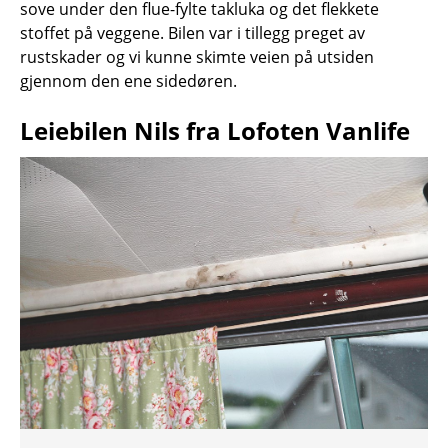
sove under den flue-fylte takluka og det flekkete
stoffet på veggene. Bilen var i tillegg preget av
rustskader og vi kunne skimte veien på utsiden
gjennom den ene sidedøren.
Leiebilen Nils fra Lofoten Vanlife
_MG_5324.jpg
_MG_5326.jpg
_MG_5335.jpg
_MG_5377.jpg
_MG_5391.jpg
_MG_5395.jpg
_MG_5396.jpg
_MG_5402.jpg
_MG_5407.jpg
_MG_5411.jpg
_MG_6732.jpg
_MG_6736.jpg
_MG_6739.jpg
_MG_6740.jpg
_MG_6746.jpg