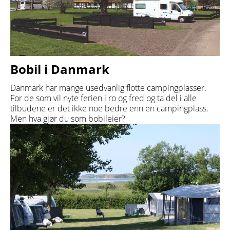
Bobil i Danmark
Danmark har mange usedvanlig flotte campingplasser.
For de som vil nyte ferien i ro og fred og ta del i alle
tilbudene er det ikke noe bedre enn en campingplass.
Men hva gjør du som bobileier?