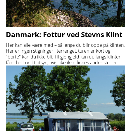
Danmark: Fottur ved Stevns Klint
Her kan alle være med – så lenge du blir oppe på klinten.
Her er ingen stigninger i terrenget, turen er kort og
"borte" kan du ikke bli. Til gjengjeld kan du langs klinten
få et helt unikt utsyn, hvis like ikke finnes andre steder.