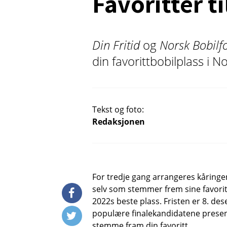
Favoritter t
Din Fritid
og
Norsk Bobilf
din favorittbobilplass i N
Tekst og foto:
Redaksjonen
For tredje gang arrangeres kåringen
selv som stemmer frem sine favorit
2022s beste plass. Fristen er 8. d
populære finalekandidatene presen
stemme fram din favoritt.