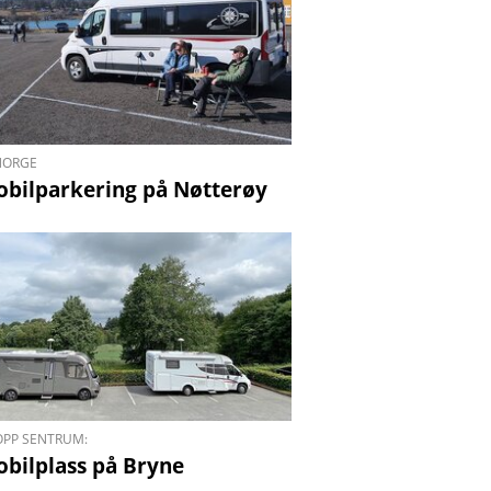
 NORGE
obilparkering på Nøtterøy
OPP SENTRUM:
obilplass på Bryne