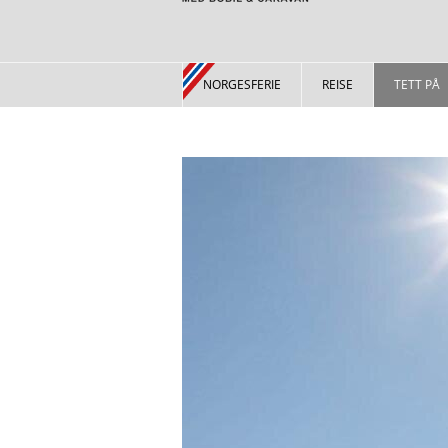
NORGESFERIE
REISE
TETT PÅ