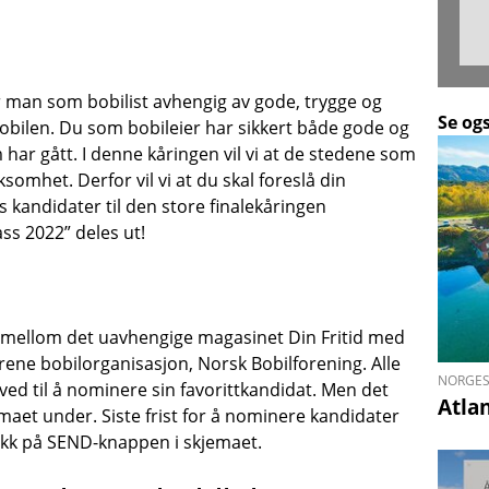
er man som bobilist avhengig av gode, trygge og
Se og
obilen. Du som bobileier har sikkert både gode og
har gått. I denne kåringen vil vi at de stedene som
somhet. Derfor vil vi at du skal foreslå din
eks kandidater til den store finalekåringen
ass 2022” deles ut!
 mellom det uavhengige magasinet Din Fritid med
rene bobilorganisasjon, Norsk Bobilforening. Alle
NORGES
ed til å nominere sin favorittkandidat. Men det
Atla
jemaet under. Siste frist for å nominere kandidater
rykk på SEND-knappen i skjemaet.