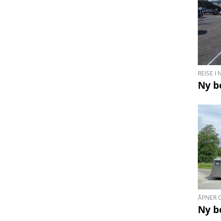
REISE I
Ny b
ÅPNER 
Ny b