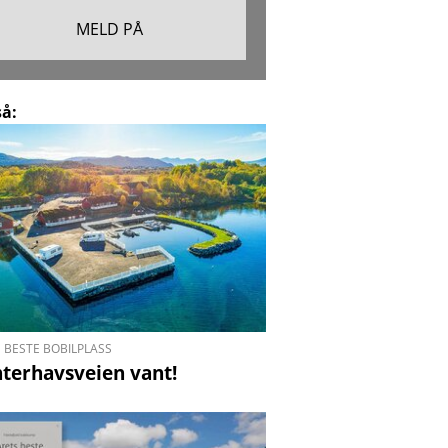
så:
 BESTE BOBILPLASS
nterhavsveien vant!