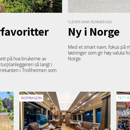
CLEVER VANS RUNNER 636
avoritter
Ny i Norge
Med et smart navn, fokus på 
løsninger som gir høy valuta fo
sett på hva brukerne av
Norge.
 turplanleggeren så langt i
 Trekanten i Trollheimen som
INSPIRASJON
TETT P