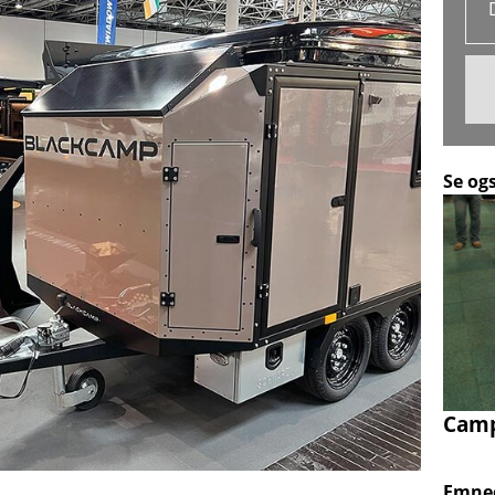
Se og
Camp-
Emne