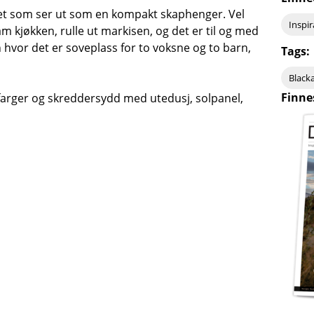
et som ser ut som en kompakt skaphenger. Vel
Inspi
m kjøkken, rulle ut markisen, og det er til og med
en hvor det er soveplass for to voksne og to barn,
Tags:
Blac
Finne
 farger og skreddersydd med utedusj, solpanel,