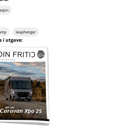
rasjon
kamp
skaphenger
s i utgave: