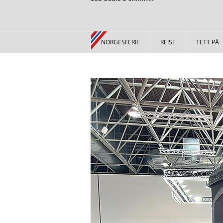
NORGESFERIE
REISE
TETT PÅ