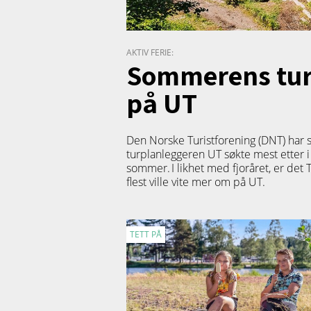
AKTIV FERIE:
Sommerens turf
på UT
Den Norske Turistforening (DNT) har 
turplanleggeren
UT
søkte mest etter i
sommer. I likhet med fjoråret, er det
flest ville vite mer om på UT.
TETT PÅ