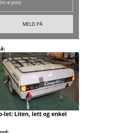
så:
let: Liten, lett og enkel
ord: