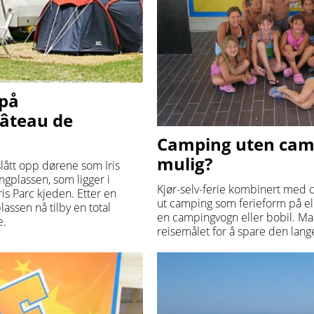
 på
âteau de
Camping uten camp
mulig?
lått opp dørene som Iris
gplassen, som ligger i
Kjør-selv-ferie kombinert med 
is Parc kjeden. Etter en
ut camping som ferieform på ell
ssen nå tilby en total
en campingvogn eller bobil. Man 
e.
reisemålet for å spare den lan