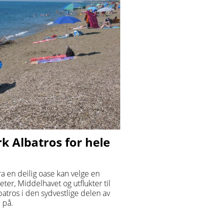
rk Albatros for hele
a en deilig oase kan velge en
ter, Middelhavet og utflukter til
batros i den sydvestlige delen av
 på.