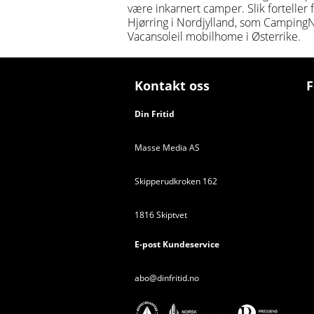
være inkarnert camper. Slik forteller 
Hjørring i Nordjylland, som Camping
Vacansoleil mobilhome i Østerrike.
Kontakt oss
F
Din Fritid
Masse Media AS
Skipperudkroken 162
1816 Skiptvet
E-post Kundeservice
abo@dinfritid.no