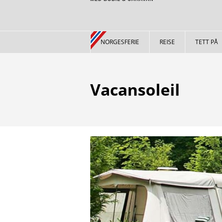
NORGESFERIE
REISE
TETT PÅ
Vacansoleil