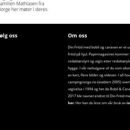
familien Mathiasen fra
Norge her møter i deres
ølg oss
Om oss
Din Fritid med bobil og caravan er et 
fritid på hjul. Papirmagasinet kommer ut
redaktørstyrt og utgis etter redaktørpl
hygge. I vår nettutgave vil du som abo
av kart, flere bilder og videoer. I all h
campingnorge.no (etablert 2005) overfør
utgivelse i 1994 og het da Bobil
&
Cara
2017 ble navnet endret til Din Fritid m
her.
Her kan du lese om vår bruk av
in