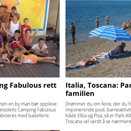
ng Fabulous rett
Italia, Toscana: Pa
familien
, men en by man bør oppleve
Drømmer du om ferie, der du fr
cansoleils Camping Fabulous
imponerende pool, barneaktivite
ombineres med badeferie.
både Elba og Pisa, så er Park Al
Toscana vel verdt å se nærmere