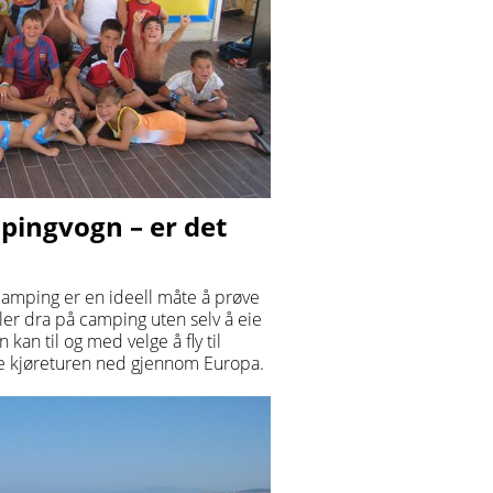
ingvogn – er det
camping er en ideell måte å prøve
er dra på camping uten selv å eie
kan til og med velge å fly til
ge kjøreturen ned gjennom Europa.