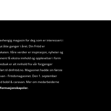
uavhengig magasin for deg som er interessert i
 åtte ganger i året. Din Fritid er
akaten. Våre verdier er inspirasjon, nyheter og
nnent få ekstra innhold og opplevelser i form
ovedsak er alt innhold fra vår forgjenger
t til dinfritid.no. Magasinet hadde sin første
van - Fritidsmagasinet. Den 1. september
ed bobil
&
caravan. Mer om medarbeiderne
formasjonskapsler.