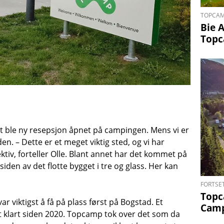
TOPCAM
Bie 
Topc
ullt ble ny resepsjon åpnet på campingen. Mens vi er
en. – Dette er et meget viktig sted, og vi har
ktiv, forteller Olle. Blant annet har det kommet på
iden av det flotte bygget i tre og glass. Her kan
FORTSE
Topc
r viktigst å få på plass først på Bogstad. Et
Cam
tt klart siden 2020. Topcamp tok over det som da