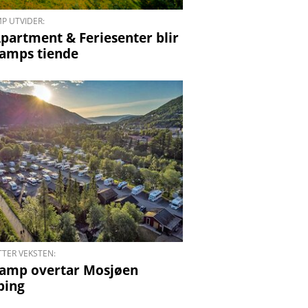
P UTVIDER:
Apartment & Feriesenter blir
amps tiende
TTER VEKSTEN:
amp overtar Mosjøen
ping