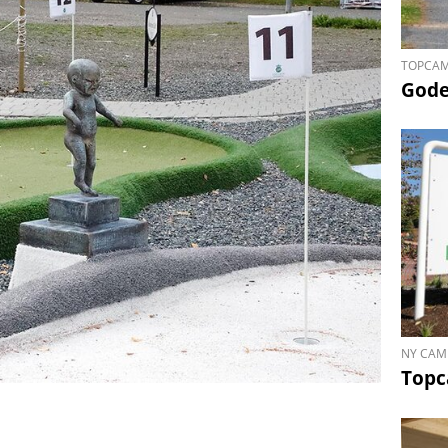
TOPCAM
Gode
NY CAM
Topc