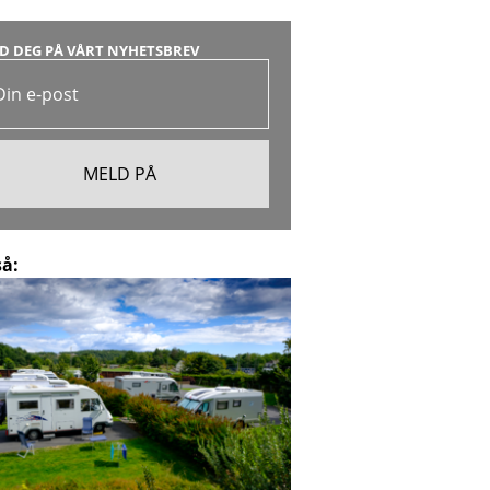
D DEG PÅ VÅRT NYHETSBREV
så: