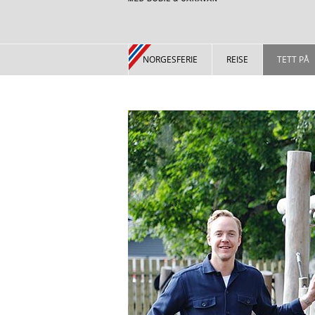
NORGESFERIE
REISE
TETT PÅ