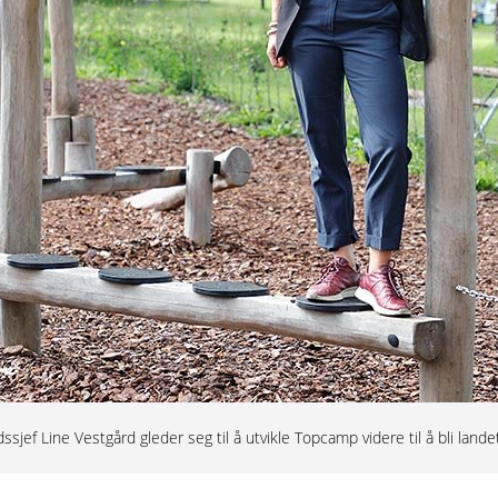
dssjef Line Vestgård gleder seg til å utvikle Topcamp videre til å bli lan