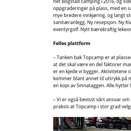
het Bogstad camping i 2016, og sid
oppgraderinger på plass, med en sa
mye bredere innkjøring, og langt s
sanitæranlegg. Ny resepsjon. Ny Kiwi
eventyrgolf. Nytt bærekraftig leke
Felles plattform
– Tanken bak Topcamp er at plassene 
at det skal være en del faktorer man
er en kjede vi bygger. Aktivitetene s
kommer blant annet til uttrykk på 
en kopi av Sinnataggen. Alle hytter 
– Vi er også bevisst vårt ansvar om 
praksis at Topcamp i stor grad velger