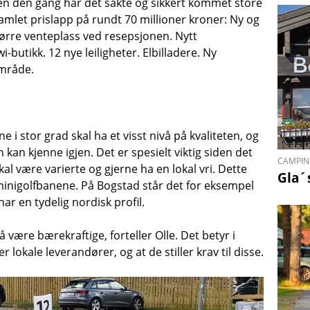
en den gang har det sakte og sikkert kommet store
mlet prislapp på rundt 70 millioner kroner: Ny og
tørre venteplass ved resepsjonen. Nytt
-butikk. 12 nye leiligheter. Elbilladere. Ny
område.
i stor grad skal ha et visst nivå på kvaliteten, og
 kan kjenne igjen. Det er spesielt viktig siden det
CAMPIN
kal være varierte og gjerne ha en lokal vri. Dette
Gla´
minigolfbanene. På Bogstad står det for eksempel
har en tydelig nordisk profil.
å være bærekraftige, forteller Olle. Det betyr i
 lokale leverandører, og at de stiller krav til disse.