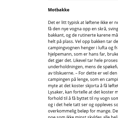
Motbakke
Det er litt typisk at løftene ikke e
få den nye vogna opp en skrå, sving
bakkant, og de rutinerte karene må
helt på plass. Vel opp bakken tar 
campingvognen henger i lufta og fr
hjelpemann, som er hans far, bruker 
det gjør det. Likevel tar hele pros
underholdningen, mens de spøkefull
av tilskuerne. – For dette er vel 
campingen på lenge, som en campin
myte at det koster skjorta å få løf
Lysaker, kan fortelle at det koster 
forhold til å få byttet til ny vogn 
og i det hele tatt ser og oppleves
overkommelig beløp for mange. Det 
noe som ikke minst skyldes alle helå