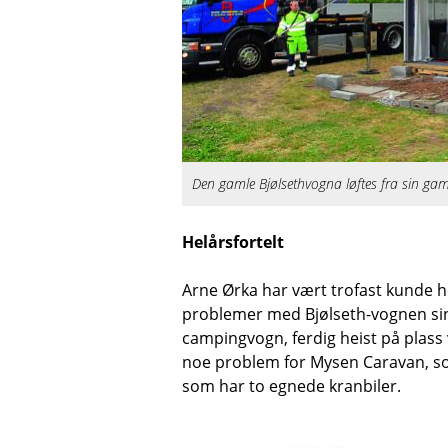
Den gamle Bjølsethvogna løftes fra sin gaml
Helårsfortelt
Arne Ørka har vært trofast kunde ho
problemer med Bjølseth-vognen sin, 
campingvogn, ferdig heist på plass v
noe problem for Mysen Caravan, s
som har to egnede kranbiler.