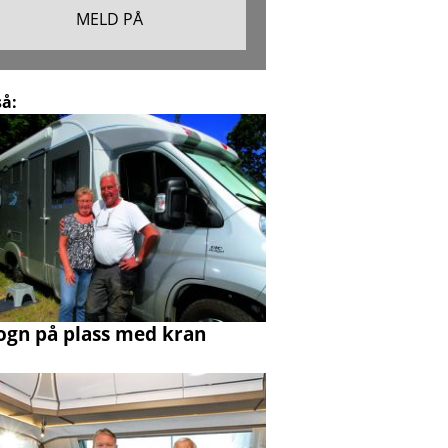
så:
ogn på plass med kran