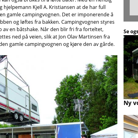
 hjelpemann Kjell A. Kristiansen at de har full
de den gamle campingvognen. Det er imponerende å
ybben og løftes fra bakken. Campingvognen styres
 av en båtshake. Når den blir fri fra forteltet,
Se og
ttes ned på veien, slik at Jon Olav Martinsen fra
l den gamle campingvognen og kjøre den av gårde.
Ny v