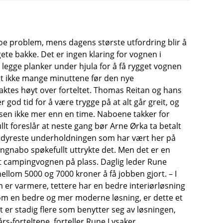
r noe problem, mens dagens største utfordring blir å
ete bakke. Det er ingen klaring for vognen i
 legge planker under hjula for å få rygget vognen
det ikke mange minuttene før den nye
aktes høyt over forteltet. Thomas Reitan og hans
god tid for å være trygge på at alt går greit, og
essen ikke mer enn en time. Naboene takker for
t foreslår at neste gang bør Arne Ørka ta betalt
den dyreste underholdningen som har vært her på
gnabo spøkefullt uttrykte det. Men det er en
tet campingvognen på plass. Daglig leder Rune
mellom 5000 og 7000 kroner å få jobben gjort. – I
som er varmere, tettere har en bedre interiørløsning
 som en bedre og mer moderne løsning, er dette et
er stadig flere som benytter seg av løsningen,
rs-forteltene, forteller Rune Lysaker.