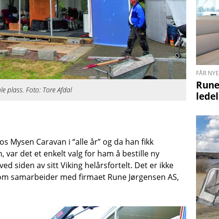
FÅR NY
Rune
e plass. Foto: Tore Afdal
lede
s Mysen Caravan i “alle år” og da han fikk
var det et enkelt valg for ham å bestille ny
ed siden av sitt Viking helårsfortelt. Det er ikke
om samarbeider med firmaet Rune Jørgensen AS,