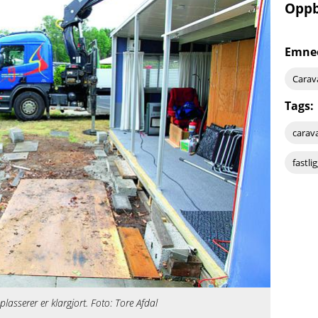
Oppbl
Emne
Carav
Tags:
carav
fastl
asserer er klargjort. Foto: Tore Afdal