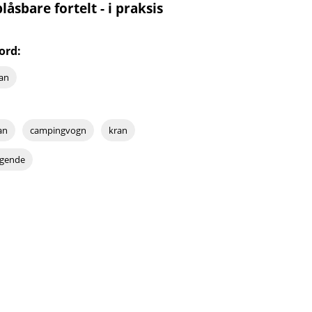
åsbare fortelt - i praksis
ord:
an
an
campingvogn
kran
iggende