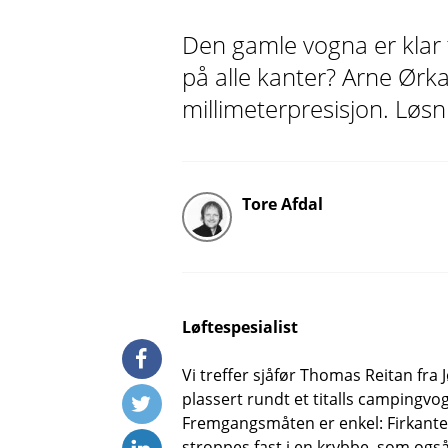
Den gamle vogna er klar f
på alle kanter? Arne Ørka
millimeterpresisjon. Løsn
Tore Afdal
Løftespesialist
Vi treffer sjåfør Thomas Reitan fra 
plassert rundt et titalls campingvo
Fremgangsmåten er enkel: Firkante
stroppes fast i en krybbe, som også