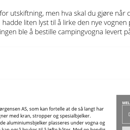
or utskiftning, men hva skal du gjøre når de
 hadde liten lyst til å lirke den nye vogne
ingen ble å bestille campingvogna levert p
MEL
Jørgensen AS, som kan fortelle at de så langt har
gner med kran, stropper og spesialbjelker.
de aluminiumsbjelker plasseres under vogna og
 kan også brukes til å løfte båter. Med en hendig