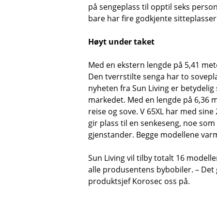
på sengeplass til opptil seks perso
bare har fire godkjente sitteplasser
Høyt under taket
Med en ekstern lengde på 5,41 meter
Den tverrstilte senga har to soveplas
nyheten fra Sun Living er betydelig 
markedet. Med en lengde på 6,36 m
reise og sove. V 65XL har med sine 
gir plass til en senkeseng, noe som i
gjenstander. Begge modellene var
Sun Living vil tilby totalt 16 model
alle produsentens bybobiler. – Det
produktsjef Korosec oss på.