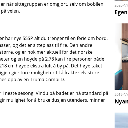
ner når sittegruppen er omgjort, selv om bobilen
2020-NY
 på veien.
Egen 
 har nye 55SP alt du trenger til en ferie om bord.
ser, og det er sitteplass til fire. Den andre
større, og er nok mer aktuell for det norske
eter og en høyde på 2,78 kan fire personer både
218 cm høyde ekstra luft å by på. Det høye taket
gjen gir store muligheter til å frakte selv store
mes opp av en Truma Combi D.
ler i neste sesong. Vindu på badet er nå standard på
2019-NY
 gir mulighet for å bruke dusjen utendørs, minner
Nyan