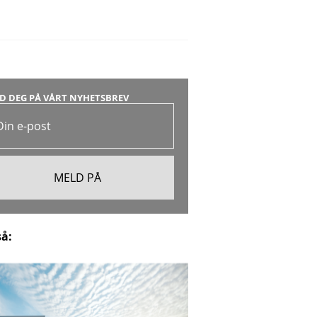
D DEG PÅ VÅRT NYHETSBREV
så: