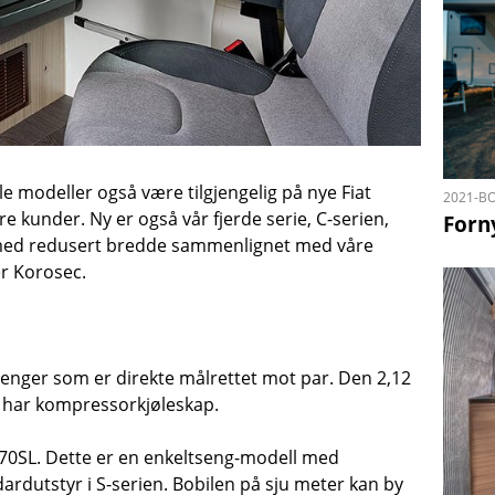
lle modeller også være tilgjengelig på nye Fiat
2021-BO
e kunder. Ny er også vår fjerde serie, C-serien,
Forn
 med redusert bredde sammenlignet med våre
er Korosec.
enger som er direkte målrettet mot par. Den 2,12
 har kompressorkjøleskap.
 S 70SL. Dette er en enkeltseng-modell med
dardutstyr i S-serien. Bobilen på sju meter kan by