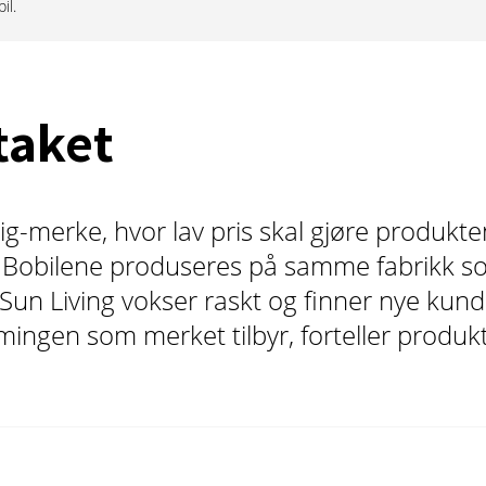
il.
taket
lig-merke, hvor lav pris skal gjøre produkt
 Bobilene produseres på samme fabrikk som
g Sun Living vokser raskt og finner nye kun
mingen som merket tilbyr, forteller produkt