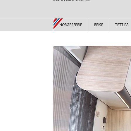
NORGESFERIE
REISE
TETT PÅ