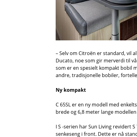
– Selv om Citroën er standard, vil a
Ducato, noe som gir merverdi til vår
som er en spesielt kompakt bobil
andre, tradisjonelle bobiler, fortell
Ny kompakt
C 65SL er en ny modell med enkelts
brede og 6,8 meter lange modellen
I S -serien har Sun Living revidert
senkeseng i front. Dette er nå stan