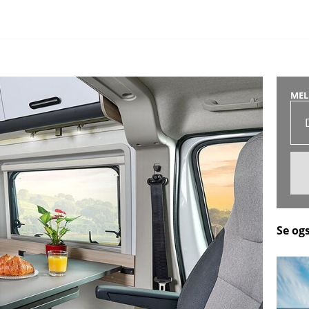
MEL
Se og