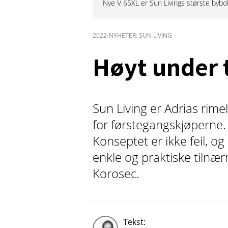
Nye V 65XL er Sun Livings største bybob
2022-NYHETER: SUN LIVING
Høyt under 
Sun Living er Adrias rime
for førstegangskjøperne.
Konseptet er ikke feil, o
enkle og praktiske tilnær
Korosec.
Tekst: