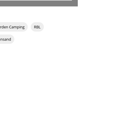
jorden Camping
RBL
iansand