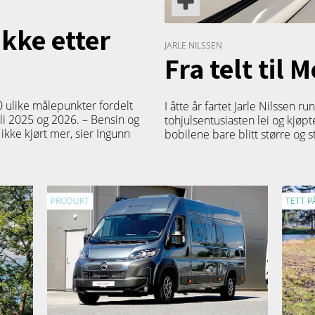
ikke etter
JARLE NILSSEN
Fra telt til 
 ulike målepunkter fordelt
I åtte år fartet Jarle Nilssen r
uli 2025 og 2026. – Bensin og
tohjulsentusiasten lei og kjøpt
 ikke kjørt mer, sier Ingunn
bobilene bare blitt større og s
PRODUKT
TETT P