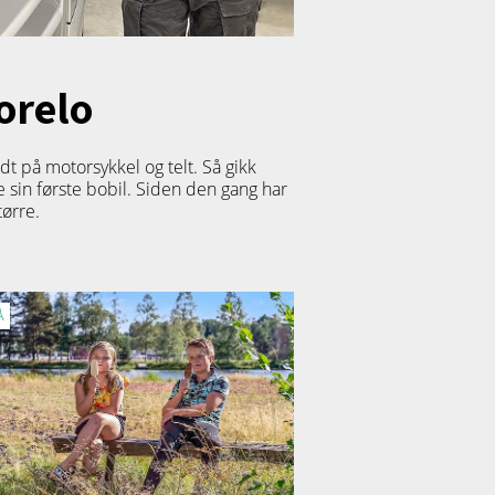
Morelo
undt på motorsykkel og telt. Så gikk
e sin første bobil. Siden den gang har
tørre.
Å