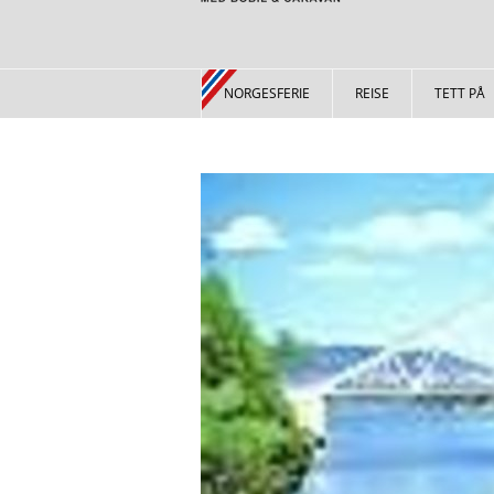
NORGESFERIE
REISE
TETT PÅ