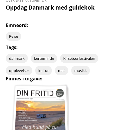
OVERNATT PÅ TUNET DK:
Oppdag Danmark med guidebok
Emneord:
Reise
Tags:
danmark
kerteminde
Kirsebærfestivalen
opplevelser
kultur
mat
musikk
Finnes i utgave: