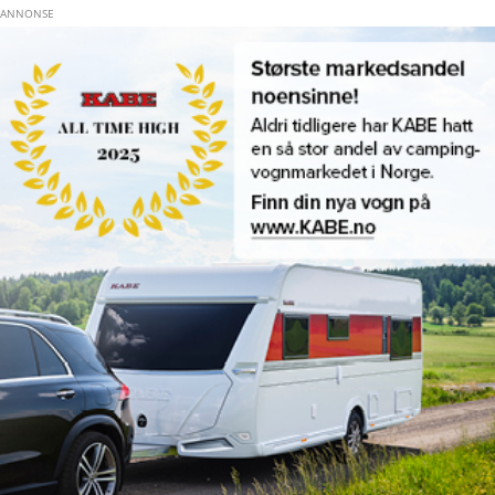
Hopp til hovedinnhold