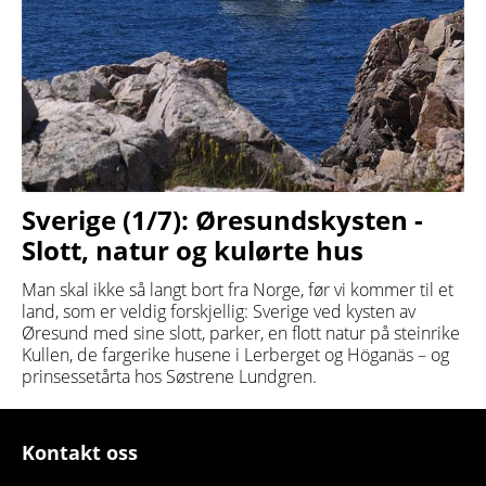
Sverige (1/7): Øresundskysten -
Slott, natur og kulørte hus
Man skal ikke så langt bort fra Norge, før vi kommer til et
land, som er veldig forskjellig: Sverige ved kysten av
Øresund med sine slott, parker, en flott natur på steinrike
Kullen, de fargerike husene i Lerberget og Höganäs – og
prinsessetårta hos Søstrene Lundgren.
Kontakt oss