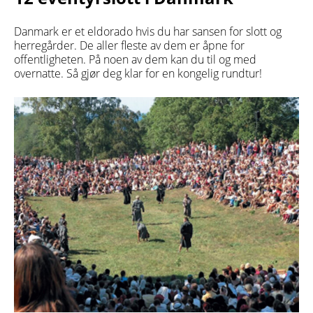
Danmark er et eldorado hvis du har sansen for slott og
herregårder. De aller fleste av dem er åpne for
offentligheten. På noen av dem kan du til og med
overnatte. Så gjør deg klar for en kongelig rundtur!