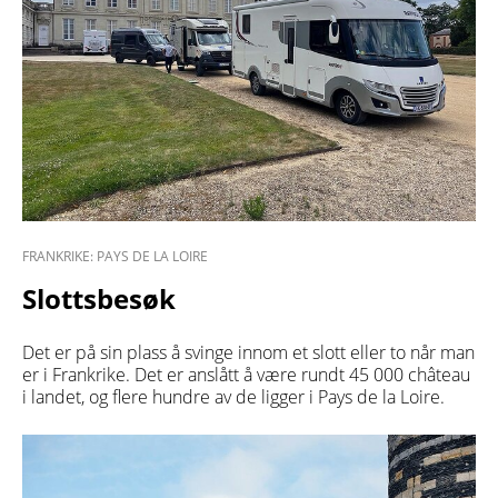
FRANKRIKE: PAYS DE LA LOIRE
Slottsbesøk
Det er på sin plass å svinge innom et slott eller to når man
er i Frankrike. Det er anslått å være rundt 45 000 château
i landet, og flere hundre av de ligger i Pays de la Loire.