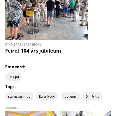
STAMSAAS I SARPSBORG:
Feiret 104 års jubileum
Emneord:
Tett på
Tags:
stamsaas fritid
Eura Mobil
jubileum
Din Fritid