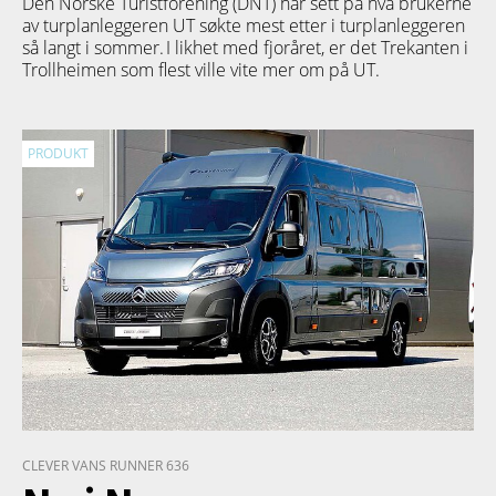
Den Norske Turistforening (DNT) har sett på hva brukerne
av turplanleggeren
UT
søkte mest etter i turplanleggeren
så langt i sommer. I likhet med fjoråret, er det Trekanten i
Trollheimen som flest ville vite mer om på UT.
PRODUKT
CLEVER VANS RUNNER 636