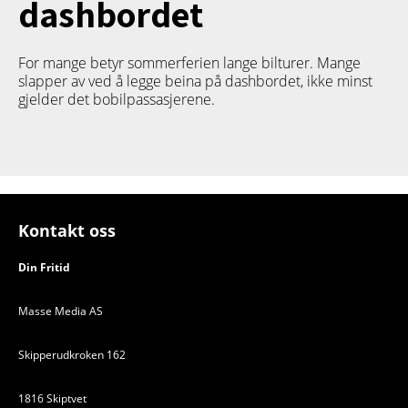
dashbordet
For mange betyr sommerferien lange bilturer. Mange
slapper av ved å legge beina på dashbordet, ikke minst
gjelder det bobilpassasjerene.
Kontakt oss
Din Fritid
Masse Media AS
Skipperudkroken 162
1816 Skiptvet