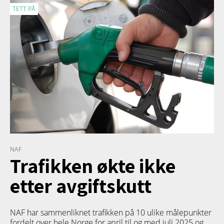
TETT PÅ
NAF
Trafikken økte ikke
etter avgiftskutt
NAF har sammenliknet trafikken på 10 ulike målepunkter
fordelt over hele Norge for april til og med juli 2025 og