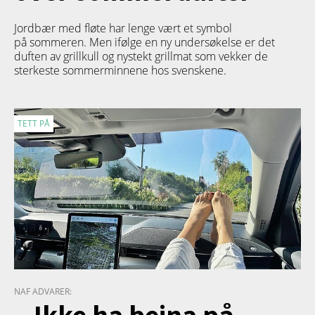
Jordbær med fløte har lenge vært et symbol
på sommeren. Men ifølge en ny undersøkelse er det
duften av grillkull og nystekt grillmat som vekker de
sterkeste sommerminnene hos svenskene.
TETT PÅ
NAF ADVARER:
– Ikke ha beina på