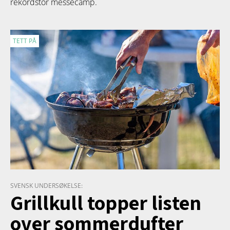
rekordstor messecamp.
TETT PÅ
SVENSK UNDERSØKELSE:
Grillkull topper listen
over sommerdufter