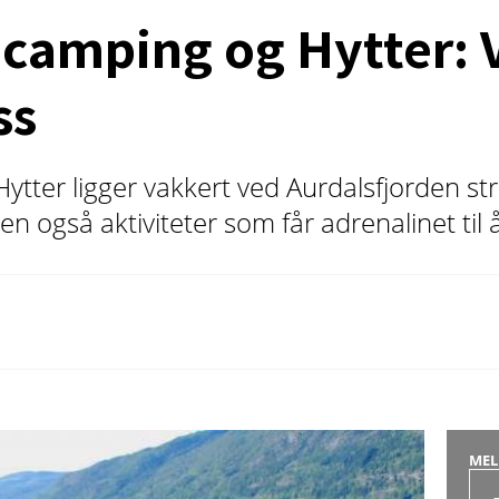
dcamping og Hytter: 
ss
ytter ligger vakkert ved Aurdalsfjorden str
n også aktiviteter som får adrenalinet til
MEL