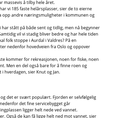
 massevis å tilby hele året.
har vi 185 faste helårsplasser, sier de to eierne
ga opp andre næringsmuligheter i kommunen og
Vi har stått på både sent og tidlig, men nå begynner
Samtidig vil vi stadig bliver bedre og har hele tiden
kal folk stoppe i Aurdal i Valdres? På en
eter nedenfor hovedveien fra Oslo og oppover
este kommer for rekreasjonen, noen for fiske, noen
pint. Men en del også bare for å finne roen og
 i hverdagen, sier Knut og Jan.
r, og det er svært populært. Fjorden er selvfølgelig
s nedenfor det fine servicebygget går
pingplassen ligger helt nede ved vannet.
er. Også de kan få ligge helt ned mot vannet, sier