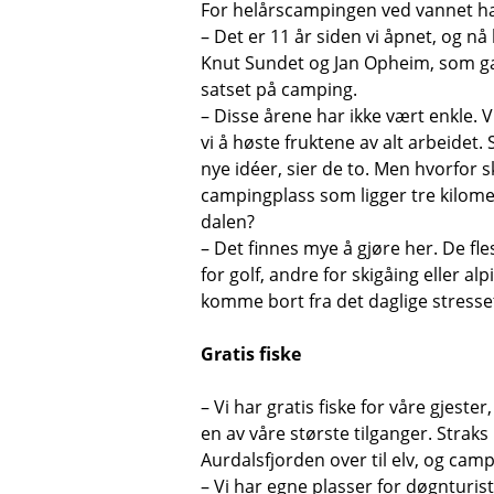
For helårscampingen ved vannet har
– Det er 11 år siden vi åpnet, og nå 
Knut Sundet og Jan Opheim, som 
satset på camping.
– Disse årene har ikke vært enkle. 
vi å høste fruktene av alt arbeidet. 
nye idéer, sier de to. Men hvorfor s
campingplass som ligger tre kilom
dalen?
– Det finnes mye å gjøre her. De fl
for golf, andre for skigåing eller al
komme bort fra det daglige stresset
Gratis fiske
– Vi har gratis fiske for våre gjeste
en av våre største tilganger. Strak
Aurdalsfjorden over til elv, og cam
– Vi har egne plasser for døgnturist