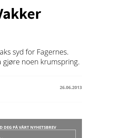
Vakker
aks syd for Fagernes.
 å gjøre noen krumspring.
26.06.2013
D DEG PÅ VÅRT NYHETSBREV