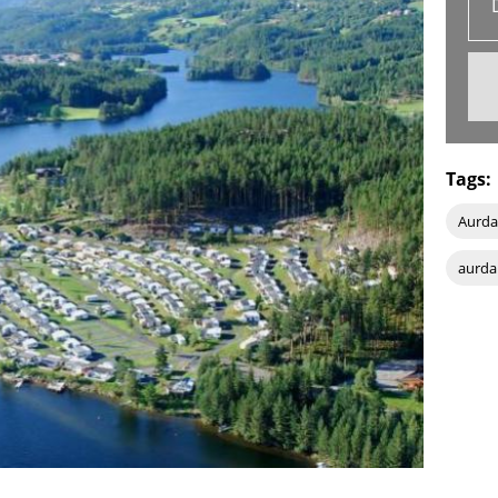
Tags:
Aurda
aurda