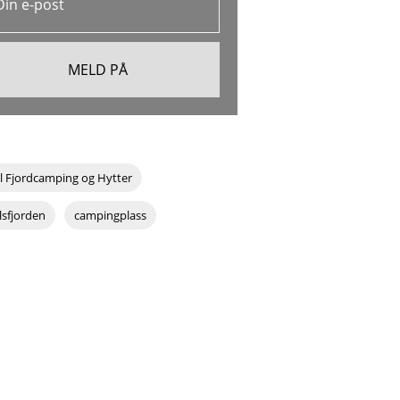
l Fjordcamping og Hytter
lsfjorden
campingplass