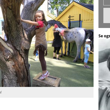
Se og
al