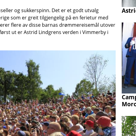
Astri
eller og sukkerspinn. Det er et godt utvalg
ge som er greit tilgjengelig på en ferietur med
terer flere av disse barnas drømmereisemål utover
først ut er Astrid Lindgrens verden i Vimmerby i
Camp
Moro