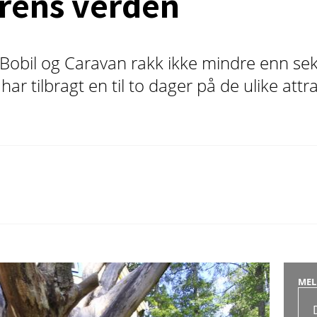
grens verden
obil og Caravan rakk ikke mindre enn se
har tilbragt en til to dager på de ulike at
MEL