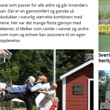
bane som passer for alle aldre og går innendørs
åkan. Det er en gjennomført og ganske så
ksdukker i naturlig størrelse kombinert med
filmene. Her var det mange flotte gjensyn med
økkenet, til Melker som ramler i vannet og andre
 som noen og enhver kan assosiere til sin egen
opplevelse.
Sver
herli