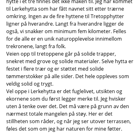
hytte i et tre finnes det ikke maken til. Jeg har kommet
til Lerkehytta som har fått navnet sitt etter trærne
omkring. Ingen av de fire hyttene til Tretopphytter
ligner på hverandre. Langt fra hverandre ligger de
også, vi snakker om minimum fem kilometer. Felles
for de alle er en unik naturopplevelse innimellom
trekronene, langt fra folk.
Veien opp til tretoppene går på solide trapper,
snekret med grove og solide materialer. Selve hytta er
festet i flere trær og er støttet med solide
tømmerstokker på alle sider. Det hele oppleves som
veldig solid og trygt.
Vel oppe i Lerkehytta er det fuglelivet, utsikten og
ekornene som du først legger merke til. Jeg hvisker
uten å tenke over det. Det må være på grunn av den
nærmest totale mangelen på støy. Her er det
stillheten som råder, og når jeg ser utover terrassen,
føles det som om jeg har naturen for mine føtter.