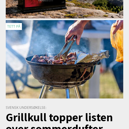
TETT PÅ
SVENSK UNDERSØKELSE:
Grillkull topper listen
over sommerdufter