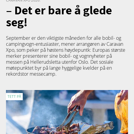
CARAVAN XPO 2026:
– Det er bare å glede
seg!
September er den viktigste måneden for alle bobil- og
campingvogn-entusiaster, mener arrangøren av Caravan
Xpo, som peker på høstens høydepuntk: Europas største
merker presenterer sine bobil- og vognnyheter på
messen på Hellerudsletta utenfor Oslo. Det sosiale
møtepunktet byr på lange hyggelige kvelder på en
rekordstor messecamp.
TETT PÅ