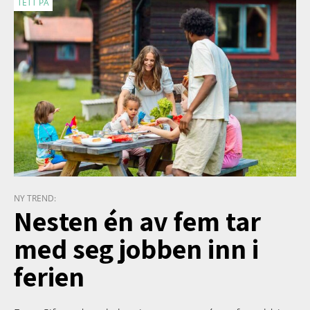
TETT PÅ
NY TREND:
Nesten én av fem tar
med seg jobben inn i
ferien