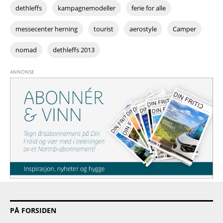
dethleffs
kampagnemodeller
ferie for alle
messecenter herning
tourist
aerostyle
Camper
nomad
dethleffs 2013
PÅ FORSIDEN