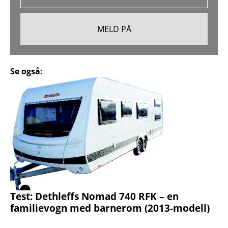
Se også:
Test: Dethleffs Nomad 740 RFK – en
familievogn med barnerom (2013-modell)