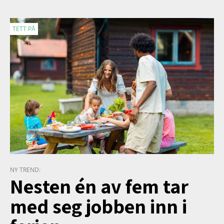
TETT PÅ
NY TREND:
Nesten én av fem tar
med seg jobben inn i