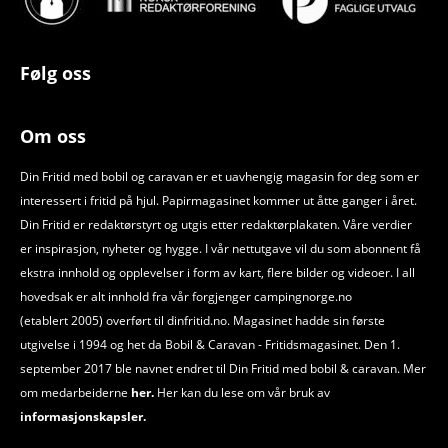
Følg oss
Om oss
Din Fritid med bobil og caravan er et uavhengig magasin for deg som er
interessert i fritid på hjul. Papirmagasinet kommer ut åtte ganger i året.
Din Fritid er redaktørstyrt og utgis etter redaktørplakaten. Våre verdier
er inspirasjon, nyheter og hygge. I vår nettutgave vil du som abonnent få
ekstra innhold og opplevelser i form av kart, flere bilder og videoer. I all
hovedsak er alt innhold fra vår forgjenger campingnorge.no
(etablert 2005) overført til dinfritid.no. Magasinet hadde sin første
utgivelse i 1994 og het da Bobil
&
Caravan - Fritidsmagasinet. Den 1.
september 2017 ble navnet endret til Din Fritid med bobil
&
caravan. Mer
om medarbeiderne
her.
Her kan du lese om vår bruk av
informasjonskapsler.