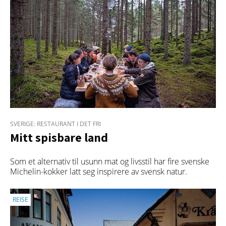
SVERIGE: RESTAURANT I DET FRI
Mitt spisbare land
Som et alternativ til usunn mat og livsstil har fire svenske
Michelin-kokker latt seg inspirere av svensk natur.
REISE