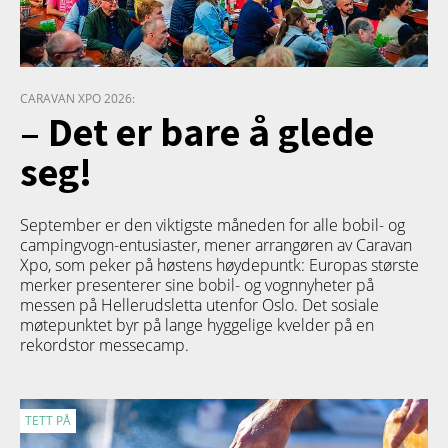
CARAVAN XPO 2026:
– Det er bare å glede
seg!
September er den viktigste måneden for alle bobil- og
campingvogn-entusiaster, mener arrangøren av Caravan
Xpo, som peker på høstens høydepuntk: Europas største
merker presenterer sine bobil- og vognnyheter på
messen på Hellerudsletta utenfor Oslo. Det sosiale
møtepunktet byr på lange hyggelige kvelder på en
rekordstor messecamp.
TETT PÅ