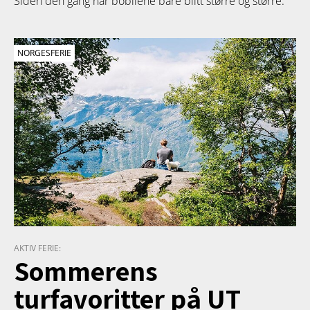
Siden den gang har bobilene bare blitt større og større.
NORGESFERIE
AKTIV FERIE:
Sommerens
turfavoritter på UT