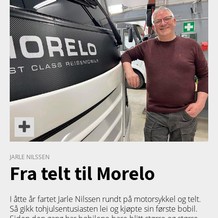
TETT PÅ
JARLE NILSSEN
Fra telt til Morelo
I åtte år fartet Jarle Nilssen rundt på motorsykkel og telt.
Så gikk tohjulsentusiasten lei og kjøpte sin første bobil.