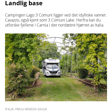
Landlig base
Campingen Lago 3 Comuni ligger ved det idylliske vannet
Cavazzo, også kjent som 3 Comuni Lake. Herfra kan du
utforske fjellene i Carnia i det nordøstre hjørnet av Italia.
ITALIA: FRIULI-VENEZIA GIULIA